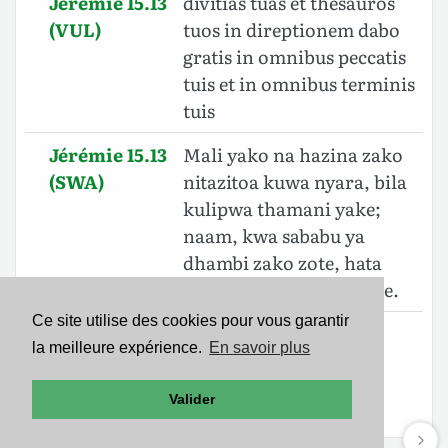
Jérémie 15.13
divitias tuas et thesauros
(VUL)
tuos in direptionem dabo
gratis in omnibus peccatis
tuis et in omnibus terminis
tuis
Jérémie 15.13
Mali yako na hazina zako
(SWA)
nitazitoa kuwa nyara, bila
kulipwa thamani yake;
naam, kwa sababu ya
dhambi zako zote, hata
katika mipaka yako yote.
Ce site utilise des cookies pour vous garantir
Jérémie 15.13
חֵילְךָ֧ וְאֹוצְרֹותֶ֛יךָ לָבַ֥ז אֶתֵּ֖ן לֹ֣א
la meilleure expérience.
En savoir plus
(BHS)
בִמְחִ֑יר וּבְכָל־חַטֹּאותֶ֖יךָ
וּבְכָל־גְּבוּלֶֽיךָ׃
Valider