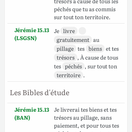
trésors à cause de tous les
péchés que tu as commis
sur tout ton territoire.
Jérémie 15.13
Je
livre
(LSGSN)
gratuitement
au
pillage
tes
biens
et tes
trésors
, À cause de tous
tes
péchés
, sur tout ton
territoire
.
Les Bibles d'étude
Jérémie 15.13
Je livrerai tes biens et tes
(BAN)
trésors au pillage, sans
paiement, et pour tous tes