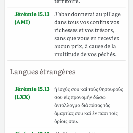
territoire.
Jérémie 15.13
J’abandonnerai au pillage
(AMI)
dans tous vos confins vos
richesses et vos trésors,
sans que vous en receviez
aucun prix, à cause de la
multitude de vos péchés.
Langues étrangères
Jérémie 15.13
ἡ ἰσχύς σου καὶ τοὺς θησαυρούς
(LXX)
σου εἰς προνομὴν δώσω
ἀντάλλαγμα διὰ πάσας τὰς
ἁμαρτίας σου καὶ ἐν πᾶσι τοῖς
ὁρίοις σου.