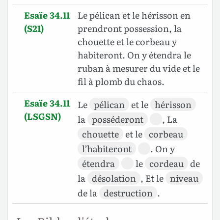
Esaïe 34.11
Le pélican et le hérisson en
(S21)
prendront possession, la
chouette et le corbeau y
habiteront. On y étendra le
ruban à mesurer du vide et le
fil à plomb du chaos.
Esaïe 34.11
Le
pélican
et le
hérisson
(LSGSN)
la
posséderont
, La
chouette
et le
corbeau
l’habiteront
. On y
étendra
le
cordeau
de
la
désolation
, Et le
niveau
de la
destruction
.