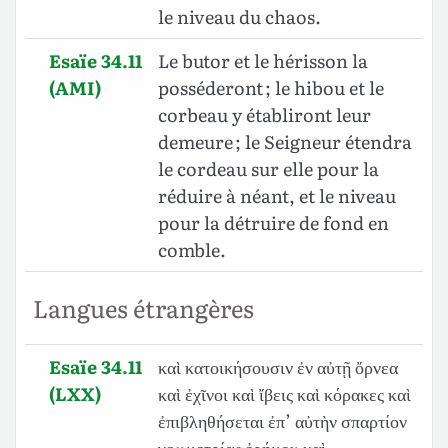
le niveau du chaos.
Esaïe 34.11
Le butor et le hérisson la
(AMI)
posséderont ; le hibou et le
corbeau y établiront leur
demeure ; le Seigneur étendra
le cordeau sur elle pour la
réduire à néant, et le niveau
pour la détruire de fond en
comble.
Langues étrangères
Esaïe 34.11
καὶ κατοικήσουσιν ἐν αὐτῇ ὄρνεα
(LXX)
καὶ ἐχῖνοι καὶ ἴβεις καὶ κόρακες καὶ
ἐπιβληθήσεται ἐπ’ αὐτὴν σπαρτίον
γεωμετρίας ἐρήμου καὶ