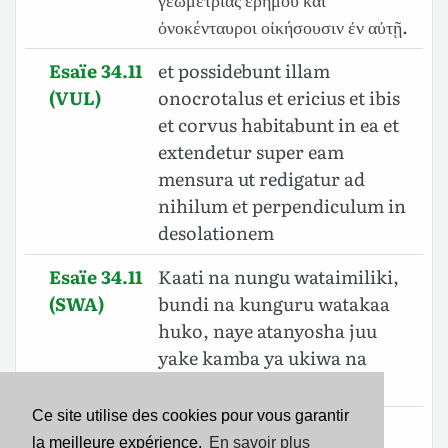
ὀνοκένταυροι οἰκήσουσιν ἐν αὐτῇ.
Esaïe 34.11
et possidebunt illam
(VUL)
onocrotalus et ericius et ibis
et corvus habitabunt in ea et
extendetur super eam
mensura ut redigatur ad
nihilum et perpendiculum in
desolationem
Esaïe 34.11
Kaati na nungu wataimiliki,
(SWA)
bundi na kunguru watakaa
huko, naye atanyosha juu
yake kamba ya ukiwa na
timazi ya utupu.
Ce site utilise des cookies pour vous garantir
Esaïe 34.11
וִירֵשׁ֨וּהָ֙ קָאַ֣ת וְקִפֹּ֔וד וְיַנְשֹׁ֥וף וְעֹרֵ֖ב
la meilleure expérience.
En savoir plus