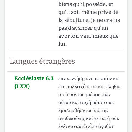
biens qu’il possède, et
qu’il soit même privé de
la sépulture, je ne crains
pas d’avancer qu’un
avorton vaut mieux que
lui.
Langues étrangères
Ecclésiaste 6.3
ἐὰν γεννήσῃ ἀνὴρ ἑκατὸν καὶ
(LXX)
ἔτη πολλὰ ζήσεται καὶ πλῆθος
ὅ τι ἔσονται ἡμέραι ἐτῶν
αὐτοῦ καὶ ψυχὴ αὐτοῦ οὐκ
ἐμπλησθήσεται ἀπὸ τῆς
ἀγαθωσύνης καί γε ταφὴ οὐκ
ἐγένετο αὐτῷ εἶπα ἀγαθὸν