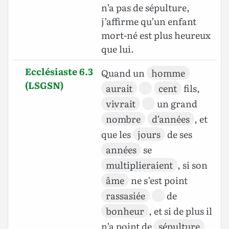
n’a pas de sépulture,
j’affirme qu’un enfant
mort-né est plus heureux
que lui.
Ecclésiaste 6.3
Quand un
homme
(LSGSN)
aurait
cent
fils,
vivrait
un grand
nombre
d’années
, et
que les
jours
de ses
années
se
multiplieraient
, si son
âme
ne s’est point
rassasiée
de
bonheur
, et si de plus il
n’a point de
sépulture
,