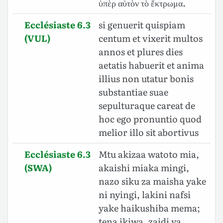
ὑπὲρ αὐτὸν τὸ ἔκτρωμα.
Ecclésiaste 6.3
si genuerit quispiam
(VUL)
centum et vixerit multos
annos et plures dies
aetatis habuerit et anima
illius non utatur bonis
substantiae suae
sepulturaque careat de
hoc ego pronuntio quod
melior illo sit abortivus
Ecclésiaste 6.3
Mtu akizaa watoto mia,
(SWA)
akaishi miaka mingi,
nazo siku za maisha yake
ni nyingi, lakini nafsi
yake haikushiba mema;
tena ikiwa, zaidi ya