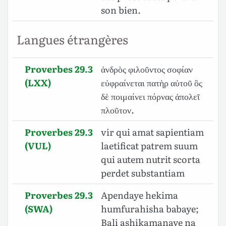
son bien.
Langues étrangères
Proverbes 29.3
ἀνδρὸς φιλοῦντος σοφίαν
(LXX)
εὐφραίνεται πατὴρ αὐτοῦ ὃς
δὲ ποιμαίνει πόρνας ἀπολεῖ
πλοῦτον.
Proverbes 29.3
vir qui amat sapientiam
(VUL)
laetificat patrem suum
qui autem nutrit scorta
perdet substantiam
Proverbes 29.3
Apendaye hekima
(SWA)
humfurahisha babaye;
Bali ashikamanaye na