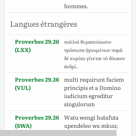
hommes.
Langues étrangères
Proverbes 29.26
πολλοὶ θεραπεύουσιν
(LXX)
πρόσωπα ἡγουμένων παρὰ
δὲ κυρίου γίνεται τὸ δίκαιον
ἀνδρί.
Proverbes 29.26
multi requirunt faciem
(VUL)
principis et a Domino
iudicium egreditur
singulorum
Proverbes 29.26
Watu wengi hutafuta
(SWA)
upendeleo wa mkuu;
Bali hukumu ya kila