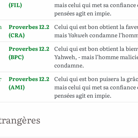
(FIL)
mais celui qui met sa confiance
pensées agit en impie.
n
Proverbes 12.2
Celui qui est bon obtient la fav
(CRA)
mais
Yahweh
condamne l’homme
Proverbes 12.2
Celui qui est bon obtient la bie
(BPC)
Yahweh, - mais l’homme malicieu
condamne.
r
Proverbes 12.2
Celui qui est bon puisera la grâ
(AMI)
mais celui qui met sa confiance
pensées agit en impie.
trangères