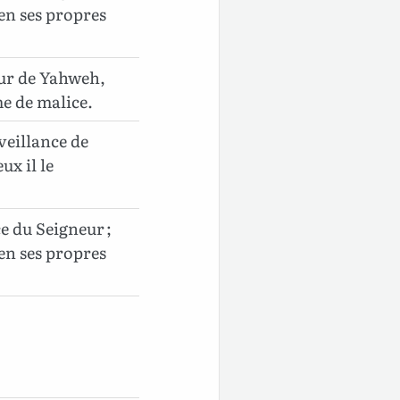
 en ses propres
eur de Yahweh,
 de malice.
nveillance de
x il le
ce du Seigneur ;
 en ses propres