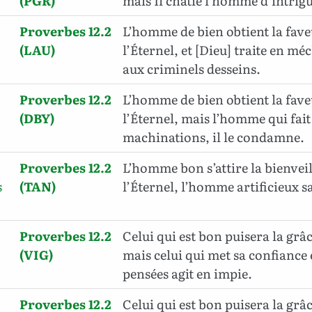
(PGR)
mais Il châtie l’homme d’intrig
Proverbes 12.2
L’homme de bien obtient la fave
(LAU)
l’Éternel, et [Dieu] traite en 
aux criminels desseins.
Proverbes 12.2
L’homme de bien obtient la fave
(DBY)
l’Éternel, mais l’homme qui fait
machinations, il le condamne.
Proverbes 12.2
L’homme bon s’attire la bienvei
s
(TAN)
l’Éternel, l’homme artificieux s
Proverbes 12.2
Celui qui est bon puisera la grâ
(VIG)
mais celui qui met sa confiance
pensées agit en impie.
Proverbes 12.2
Celui qui est bon puisera la grâ