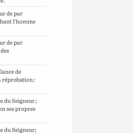
ue.
ur de par
méchant l’homme
ur de par
 des
llance de
a réprobation :
ce du Seigneur ;
 en ses propres
ce du Seigneur;