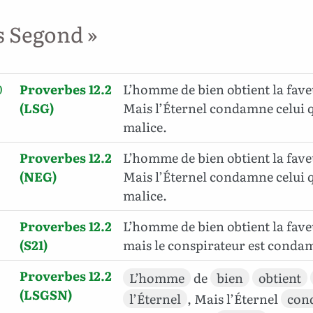
s Segond »
0
Proverbes 12.2
L’homme de bien obtient la faveu
(LSG)
Mais l’Éternel condamne celui q
malice.
Proverbes 12.2
L’homme de bien obtient la faveu
(NEG)
Mais l’Éternel condamne celui q
malice.
Proverbes 12.2
L’homme de bien obtient la faveu
(S21)
mais le conspirateur est conda
Proverbes 12.2
L’homme
de
bien
obtient
(LSGSN)
l’Éternel
, Mais l’Éternel
con