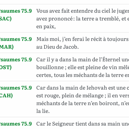
Psaumes 75.9
Vous avez fait entendre du ciel le jug
(SAC)
avez prononcé : la terre a tremblé, et 
en paix,
Psaumes 75.9
Mais moi, j’en ferai le récit à toujour
(MAR)
au Dieu de Jacob.
Psaumes 75.9
Car il y a dans la main de l’Éternel un
(OST)
bouillonne ; elle est pleine de vin mêlé,
certes, tous les méchants de la terre en
Psaumes 75.9
Car dans la main de Iehovah est une c
(CAH)
est rouge, plein de mélange ; il en ver
méchants de la terre n’en boiront, n
la lie.
Psaumes 75.9
Car le Seigneur tient dans sa main un