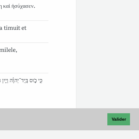
η καὶ ἡσύχασεν.
a timuit et
milele,
Valider