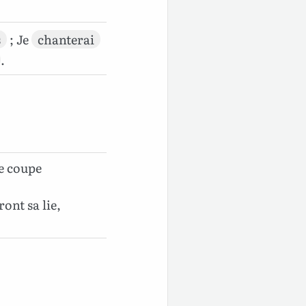
s
; Je
chanterai
.
ne coupe
ront sa lie,