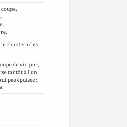
e coupe,
s.
e,
rre.
 je chanterai les
coupe de vin pur,
se tantôt à l’un
tant pas épuisée ;
t.