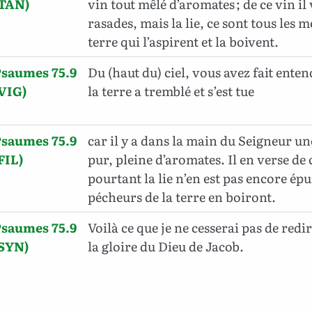
(TAN)
vin tout mêlé d’aromates ; de ce vin il
rasades, mais la lie, ce sont tous les 
terre qui l’aspirent et la boivent.
Psaumes 75.9
Du (haut du) ciel, vous avez fait enten
VIG)
la terre a tremblé et s’est tue
Psaumes 75.9
car il y a dans la main du Seigneur u
FIL)
pur, pleine d’aromates. Il en verse de c
pourtant la lie n’en est pas encore épui
pécheurs de la terre en boiront.
Psaumes 75.9
Voilà ce que je ne cesserai pas de redi
(SYN)
la gloire du Dieu de Jacob.