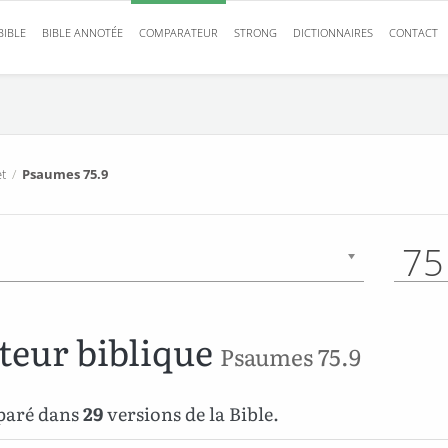
BIBLE
BIBLE ANNOTÉE
COMPARATEUR
STRONG
DICTIONNAIRES
CONTACT
t
/
Psaumes 75.9
75
eur biblique
Psaumes 75.9
paré dans
29
versions de la Bible.