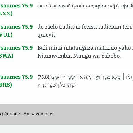
Psaumes 75.9
ἐκ τοῦ οὐρανοῦ ἠκούτισας κρίσιν γῆ ἐφοβήθ
(LXX)
Psaumes 75.9
de caelo auditum fecisti iudicium terr
(VUL)
quievit
Psaumes 75.9
Bali mimi nitatangaza matendo yako 
(SWA)
Nitamwimbia Mungu wa Yakobo.
Psaumes 75.9
כִּ֤י כֹ֪וס בְּֽיַד־יְהוָ֡ה וְיַ֤יִן חָמַ֨ר׀ מָ֥לֵא מֶסֶךְ֮ וַיַּגֵּ֪ר מִ֫זֶּ֥ה אַךְ־שְׁ֭מָרֶיהָ יִמְצ֣וּ
(75.8)
(BHS)
יִשְׁתּ֑וּ כֹּ֝֗ל רִשְׁעֵי־אָֽרֶץ׃
expérience.
En savoir plus