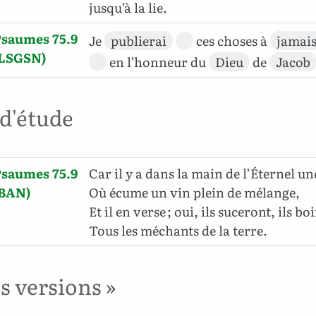
jusqu’à la lie.
Psaumes 75.9
Je
publierai
ces choses à
jamai
(LSGSN)
en l’honneur du
Dieu
de
Jacob
 d'étude
Psaumes 75.9
Car il y a dans la main de l’Éternel u
(BAN)
Où écume un vin plein de mélange,
Et il en verse ; oui, ils suceront, ils boi
Tous les méchants de la terre.
es versions »