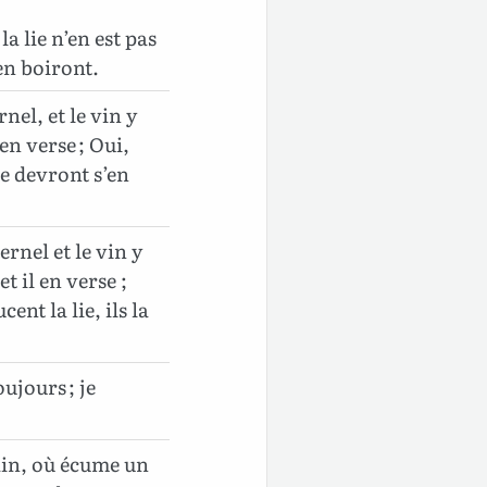
 la lie n’en est pas
 en boiront.
nel, et le vin y
 en verse ; Oui,
rre devront s’en
rnel et le vin y
t il en verse ;
ent la lie, ils la
ujours ; je
ain, où écume un