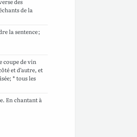
 verse des
méchants de la
dre la sentence ;
ne coupe de vin
ôté et d’autre, et
sée; * tous les
re. En chantant à