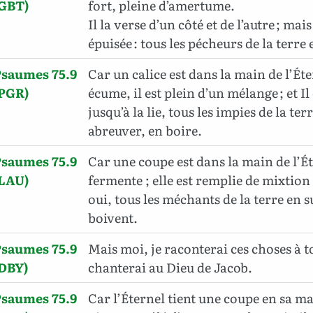
(GBT)
fort, pleine d’amertume
.
Il la verse d’un côté et de l’autre ; mais
épuisée : tous les pécheurs de la terre
Psaumes 75.9
Car un calice est dans la main de l’Éter
(PGR)
écume, il est plein d’un mélange ; et Il
jusqu’à la lie, tous les impies de la te
abreuver, en boire.
Psaumes 75.9
Car une coupe est dans la main de l’Éte
(LAU)
fermente ; elle est remplie de mixtion e
oui, tous les méchants de la terre en suc
boivent.
Psaumes 75.9
Mais moi, je raconterai ces choses à to
(DBY)
chanterai au Dieu de Jacob.
Psaumes 75.9
Car l’Éternel tient une coupe en sa m