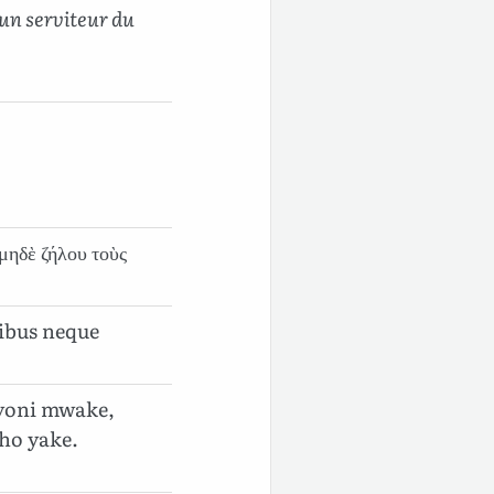
’un serviteur du
μηδὲ ζήλου τοὺς
tibus neque
yoni mwake,
ho yake.