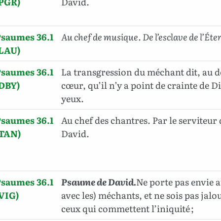
(PGR)
David.
saumes 36.1
Au chef de musique. De l’esclave de l’Éte
(LAU)
saumes 36.1
La transgression du méchant dit, au 
(DBY)
cœur, qu’il n’y a point de crainte de D
yeux.
saumes 36.1
Au chef des chantres. Par le serviteur 
(TAN)
David.
saumes 36.1
Psaume de David.
Ne porte pas envie a
VIG)
avec les) méchants, et ne sois pas jalo
ceux qui commettent l’iniquité ;