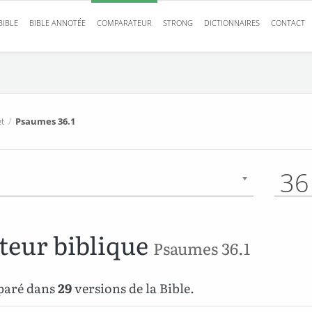
BIBLE
BIBLE ANNOTÉE
COMPARATEUR
STRONG
DICTIONNAIRES
CONTACT
t
/
Psaumes 36.1
36
eur biblique
Psaumes 36.1
paré dans
29
versions de la Bible.