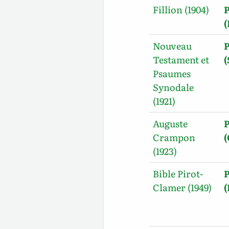
Fillion (1904)
P
(
Nouveau
P
Testament et
Psaumes
Synodale
(1921)
Auguste
P
Crampon
(1923)
Bible Pirot-
P
Clamer (1949)
(