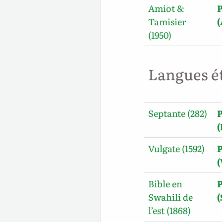
Amiot &
P
Tamisier
(1950)
Langues é
Septante (282)
P
Vulgate (1592)
P
Bible en
P
Swahili de
l’est (1868)