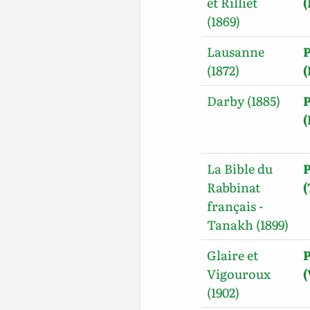
et Rilliet
(1869)
Lausanne
P
(1872)
Darby (1885)
P
La Bible du
P
Rabbinat
français -
Tanakh (1899)
Glaire et
P
Vigouroux
(
(1902)