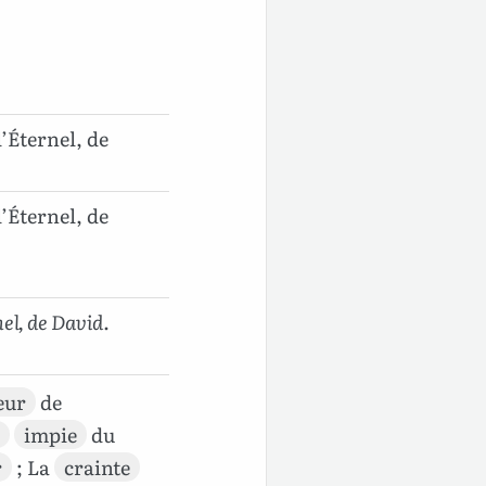
l’Éternel, de
l’Éternel, de
nel, de David
.
eur
de
impie
du
r
; La
crainte