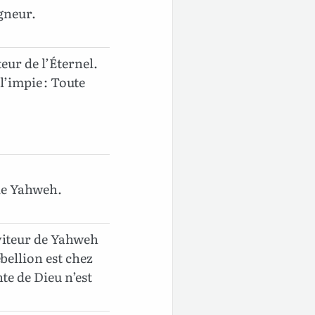
igneur.
eur de l’Éternel.
l’impie : Toute
 de Yahweh.
viteur de Yahweh
ébellion est chez
nte de Dieu n’est