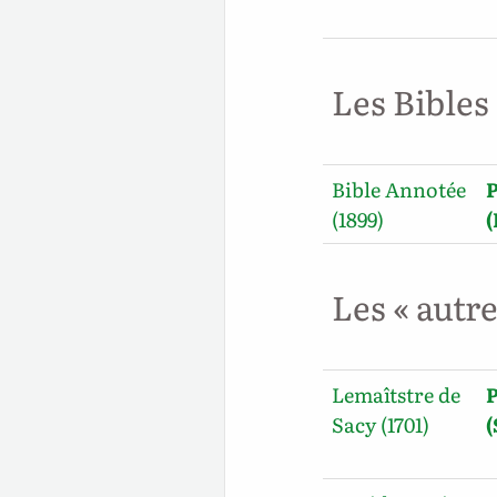
Les Bibles
Bible Annotée
P
(1899)
Les « autr
Lemaîtstre de
P
Sacy (1701)