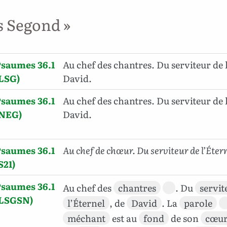
s Segond »
saumes 36.1
Au chef des chantres. Du serviteur de 
LSG)
David.
saumes 36.1
Au chef des chantres. Du serviteur de 
(NEG)
David.
saumes 36.1
Au chef de chœur. Du serviteur de l’Éter
S21)
saumes 36.1
Au chef des
chantres
. Du
servit
(LSGSN)
l’Éternel
, de
David
. La
parole
méchant
est au
fond
de son
cœu