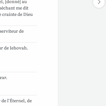
el, [donné] au
méchant me dit
e crainte de Dieu
serviteur de
ur de Iehovah.
neur.
de l’Éternel, de