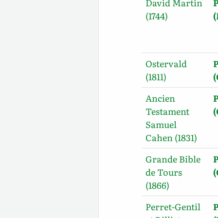
David Martin
P
(1744)
Ostervald
P
(1811)
Ancien
P
Testament
Samuel
Cahen (1831)
Grande Bible
P
de Tours
(1866)
Perret-Gentil
P