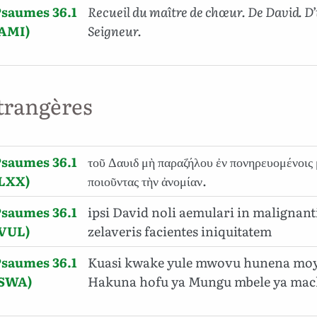
saumes 36.1
Recueil du maître de chœur. De David. D
(AMI)
Seigneur.
trangères
saumes 36.1
τοῦ Δαυιδ μὴ παραζήλου ἐν πονηρευομένοις 
(LXX)
ποιοῦντας τὴν ἀνομίαν.
saumes 36.1
ipsi David noli aemulari in malignan
(VUL)
zelaveris facientes iniquitatem
saumes 36.1
Kuasi kwake yule mwovu hunena mo
(SWA)
Hakuna hofu ya Mungu mbele ya mac