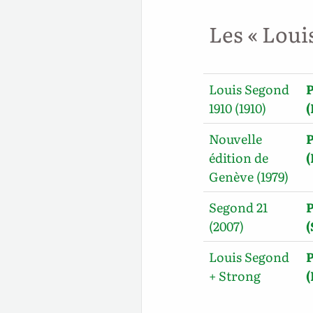
Les « Loui
Louis Segond
P
1910 (1910)
(
Nouvelle
P
édition de
Genève (1979)
Segond 21
P
(2007)
(
Louis Segond
P
+ Strong