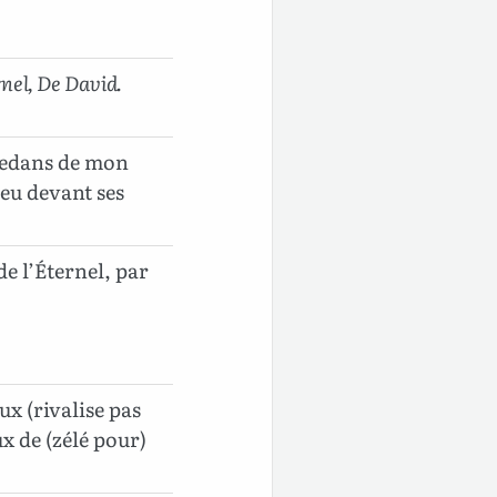
rnel, De David.
dedans de mon
ieu devant ses
de l’Éternel, par
ux (rivalise pas
ux de (zélé pour)