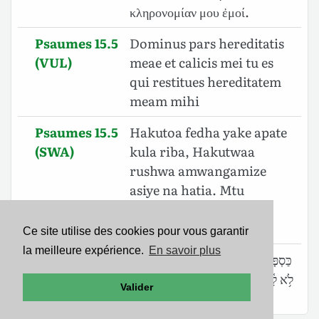
κληρονομίαν μου ἐμοί.
Psaumes 15.5
Dominus pars hereditatis
(VUL)
meae et calicis mei tu es
qui restitues hereditatem
meam mihi
Psaumes 15.5
Hakutoa fedha yake apate
(SWA)
kula riba, Hakutwaa
rushwa amwangamize
asiye na hatia. Mtu
atendaye mambo hayo
Hataondoshwa milele.
Ce site utilise des cookies pour vous garantir
la meilleure expérience.
En savoir plus
Psaumes 15.5
כַּסְפֹּ֤ו׀ לֹא־נָתַ֣ן בְּנֶשֶׁךְ֮ וְשֹׁ֥חַד עַל־נָקִ֗י
(BHS)
לֹ֥א לָ֫קָ֥ח עֹֽשֵׂה־אֵ֑לֶּה לֹ֖א יִמֹּ֣וט לְעֹולָֽם׃
Valider