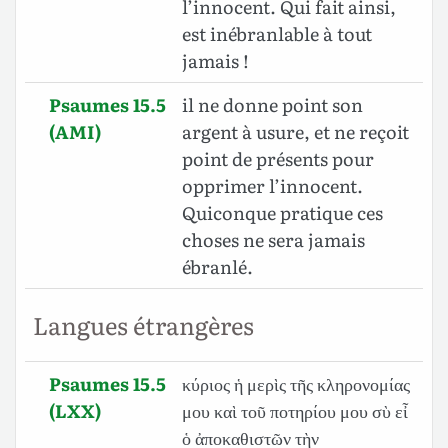
l’innocent. Qui fait ainsi,
est inébranlable à tout
jamais !
Psaumes 15.5
il ne donne point son
(AMI)
argent à usure, et ne reçoit
point de présents pour
opprimer l’innocent.
Quiconque pratique ces
choses ne sera jamais
ébranlé.
Langues étrangères
Psaumes 15.5
κύριος ἡ μερὶς τῆς κληρονομίας
(LXX)
μου καὶ τοῦ ποτηρίου μου σὺ εἶ
ὁ ἀποκαθιστῶν τὴν