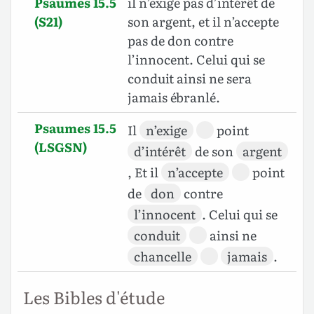
Psaumes 15.5
il n’exige pas d’intérêt de
(S21)
son argent, et il n’accepte
pas de don contre
l’innocent. Celui qui se
conduit ainsi ne sera
jamais ébranlé.
Psaumes 15.5
Il
n’exige
point
(LSGSN)
d’intérêt
de son
argent
, Et il
n’accepte
point
de
don
contre
l’innocent
. Celui qui se
conduit
ainsi ne
chancelle
jamais
.
Les Bibles d'étude