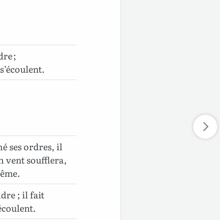
dre ;
 s’écoulent.
 ses ordres, il
n vent soufflera,
même.
dre ; il fait
’écoulent.