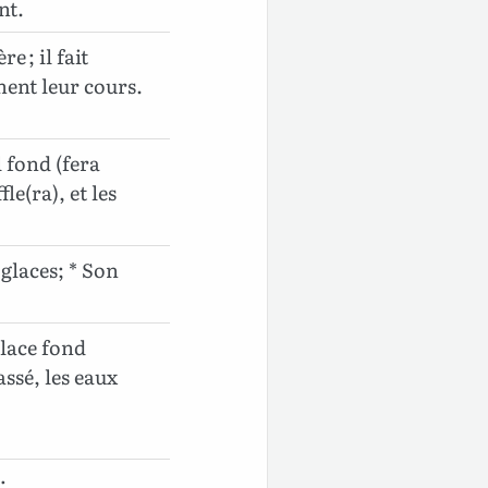
nt.
e ; il fait
nnent leur cours.
l fond (fera
le(ra), et les
 glaces; * Son
glace fond
assé, les eaux
;