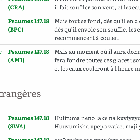
(CRA)
il fait souffler son vent, et les e
Psaumes 147.18
Mais tout se fond, dès qu’il en a 
(BPC)
dès qu’il envoie son souffle, les 
recommencent à couler.
r
Psaumes 147.18
Mais au moment où il aura donné
(AMI)
fera fondre toutes ces glaces ; so
et les eaux couleront à l’heure 
trangères
Psaumes 147.18
Hulituma neno lake na kuviyey
(SWA)
Huuvumisha upepo wake, maji y
Psaumes 147.18
יִשְׁלַ֣ח דְּבָרֹ֣ו וְיַמְסֵ֑ם יַשֵּׁ֥ב ר֝וּחֹ֗ו יִזְּלוּ־מָֽיִם׃