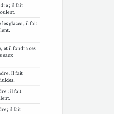
dre ; il fait
coulent.
les glaces ; il fait
lent.
, et il fondra ces
es eaux
ndre, Il fait
fluides.
re ; il fait
ulent.
re ; il fait