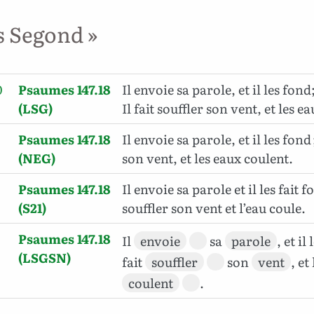
s Segond »
0
Psaumes 147.18
Il envoie sa parole, et il les fond
(LSG)
Il fait souffler son vent, et les e
Psaumes 147.18
Il envoie sa parole, et il les fond ;
(NEG)
son vent, et les eaux coulent.
Psaumes 147.18
Il envoie sa parole et il les fait fo
(S21)
souffler son vent et l’eau coule.
Psaumes 147.18
Il
envoie
sa
parole
, et il
(LSGSN)
fait
souffler
son
vent
, et
coulent
.