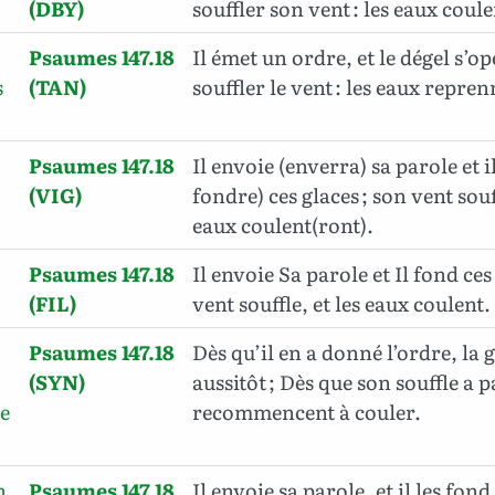
(DBY)
souffler son vent : les eaux coule
Psaumes 147.18
Il émet un ordre, et le dégel s’opèr
s
(TAN)
souffler le vent : les eaux repre
Psaumes 147.18
Il envoie (enverra) sa parole et i
(VIG)
fondre) ces glaces ; son vent souff
eaux coulent(ront).
Psaumes 147.18
Il envoie Sa parole et Il fond ces
(FIL)
vent souffle, et les eaux coulent.
Psaumes 147.18
Dès qu’il en a donné l’ordre, la 
(SYN)
aussitôt ; Dès que son souffle a p
e
recommencent à couler.
n
Psaumes 147.18
Il envoie sa parole, et il les fond 