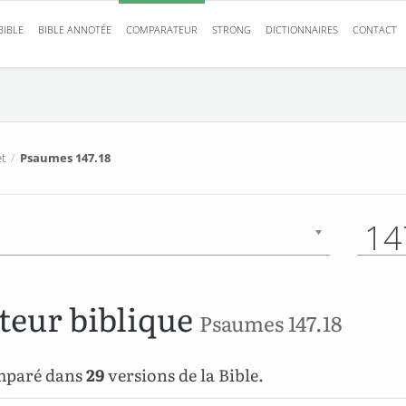
BIBLE
BIBLE ANNOTÉE
COMPARATEUR
STRONG
DICTIONNAIRES
CONTACT
t
/
Psaumes 147.18
14
eur biblique
Psaumes 147.18
omparé dans
29
versions de la Bible.