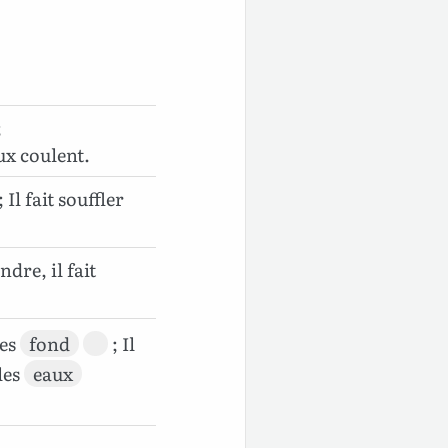
;
aux coulent.
 Il fait souffler
ndre, il fait
 les
fond
; Il
 les
eaux