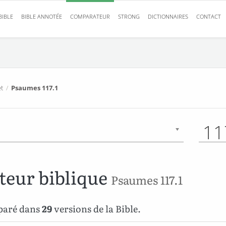
BIBLE
BIBLE ANNOTÉE
COMPARATEUR
STRONG
DICTIONNAIRES
CONTACT
t
/
Psaumes 117.1
11
eur biblique
Psaumes 117.1
mparé dans
29
versions de la Bible.