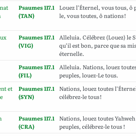
inat
Psaumes 117.1
Louez l’Éternel, vous tous, ô p
h
(TAN)
le, vous toutes, ô nations !
oux
Psaumes 117.1
Alleluia. Célébrez (Louez) le 
(VIG)
qu’il est bon, parce que sa mi
éternelle.
Psaumes 117.1
Alleluia. Nations, louez toutes
(FIL)
peuples, louez-Le tous.
nt et
Psaumes 117.1
Nations, louez toutes l’Éterne
e
(SYN)
célébrez-le tous !
n
Psaumes 117.1
Nations, louez toutes Yahweh 
(CRA)
peuples, célébrez-le tous !