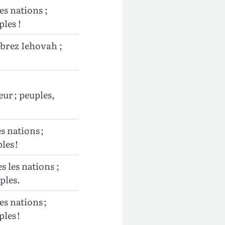
es nations ;
ples !
lébrez Iehovah ;
eur ; peuples,
s nations ;
les !
s les nations ;
uples.
es nations ;
ples !