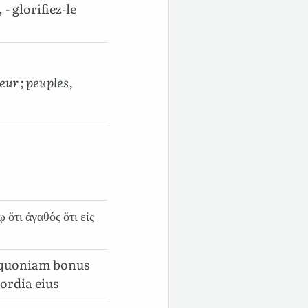
- glorifiez-le
eur ; peuples,
ὅτι ἀγαθός ὅτι εἰς
 quoniam bonus
ordia eius