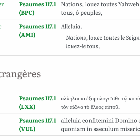
er
Psaumes 117.1
Nations, louez toutes Yahweh, 
(BPC)
tous, ô peuples,
r
Psaumes 117.1
Alleluia.
(AMI)
Nations, louez toutes le Seign
louez-le tous,
trangères
Psaumes 117.1
αλληλουια ἐξομολογεῖσθε τῷ κυρίῳ 
(LXX)
τὸν αἰῶνα τὸ ἔλεος αὐτοῦ.
Psaumes 117.1
alleluia confitemini Domino
(VUL)
quoniam in saeculum miseric