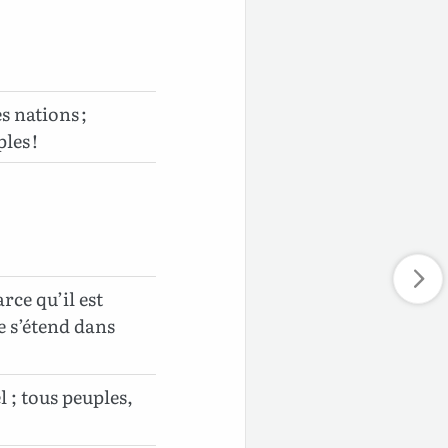
s nations ;
les !
rce qu’il est
e s’étend dans
l ; tous peuples,