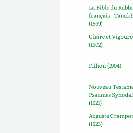
La Bible du Rabb
français - Tanak
(1899)
Glaire et Vigour
(1902)
Fillion (1904)
Nouveau Testame
Psaumes Synodal
(1921)
Auguste Crampo
(1923)