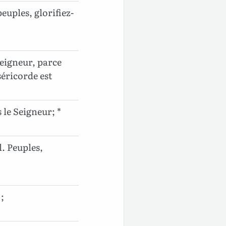
euples, glorifiez-
Seigneur, parce
séricorde est
 le Seigneur; *
l. Peuples,
;