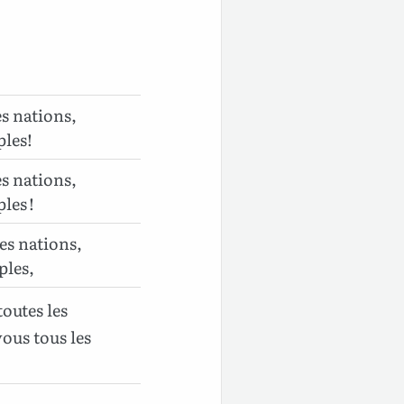
es nations,
ples!
es nations,
les !
les nations,
ples,
toutes les
 vous tous les