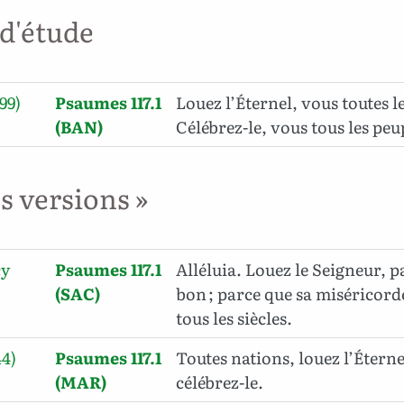
 d'étude
99)
Psaumes 117.1
Louez l’Éternel, vous toutes le
(BAN)
Célébrez-le, vous tous les peup
es versions »
cy
Psaumes 117.1
Alléluia. Louez le Seigneur, pa
(SAC)
bon ; parce que sa miséricord
tous les siècles.
44)
Psaumes 117.1
Toutes nations, louez l’Éterne
(MAR)
célébrez-le.