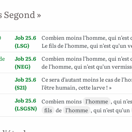
s Segond »
0
Job 25.6
Combien moins l’homme, qui n’est q
(LSG)
Le fils de l’homme, qui n’est qu’un 
de
Job 25.6
Combien moins l’homme, qui n’est qu
(NEG)
de l’homme, qui n’est qu’un vermiss
Job 25.6
Ce sera d’autant moins le cas de l’h
(S21)
l’être humain, cette larve ! »
Job 25.6
Combien moins
l’homme
, qui n’
(LSGSN)
fils
de
l’homme
, qui n’est qu’un