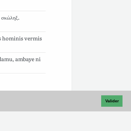
υ σκώληξ.
s hominis vermis
damu, ambaye ni
Valider