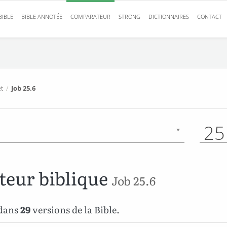
BIBLE
BIBLE ANNOTÉE
COMPARATEUR
STRONG
DICTIONNAIRES
CONTACT
t
/
Job 25.6
25
eur biblique
Job 25.6
 dans
29
versions de la Bible.