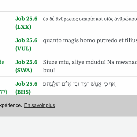
Job 25.6
ἔα δέ ἄνθρωπος σαπρία καὶ υἱὸς ἀνθρώπο
(LXX)
Job 25.6
quanto magis homo putredo et filiu
(VUL)
de
Job 25.6
Siuze mtu, aliye mdudu! Na mwana
(SWA)
buu!
Job 25.6
אַ֭ף כִּֽי־אֱנֹ֣ושׁ רִמָּ֑ה וּבֶן־אָ֝דָ֗ם תֹּולֵעָֽה׃ פ
77)
(BHS)
expérience.
En savoir plus
Mentions légales
-
Politique de confidentialité