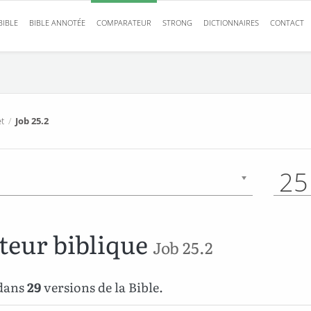
BIBLE
BIBLE ANNOTÉE
COMPARATEUR
STRONG
DICTIONNAIRES
CONTACT
t
/
Job 25.2
25
eur biblique
Job 25.2
 dans
29
versions de la Bible.