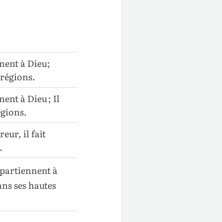
nent à Dieu;
 régions.
ent à Dieu ; Il
égions.
eur, il fait
.
partiennent à
ns ses hautes