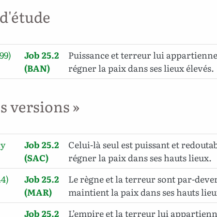
 d'étude
99)
Job 25.2
Puissance et terreur lui appartiennen
(BAN)
régner la paix dans ses lieux élevés.
es versions »
cy
Job 25.2
Celui-là seul est puissant et redoutab
(SAC)
régner la paix dans ses hauts lieux.
44)
Job 25.2
Le règne et la terreur sont par-dever
(MAR)
maintient la paix dans ses hauts lieu
Job 25.2
L’empire et la terreur lui appartienne