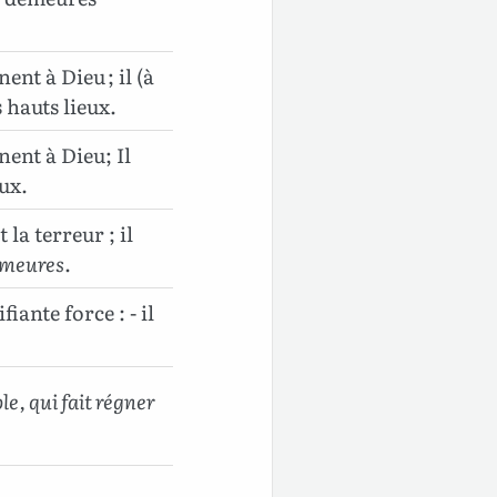
ent à Dieu ; il (à
s hauts lieux.
nent à Dieu; Il
eux.
la terreur ; il
meures
.
iante force : - il
le, qui fait régner