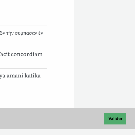
ιῶν τὴν σύμπασαν ἐν
 facit concordiam
ya amani katika
Valider