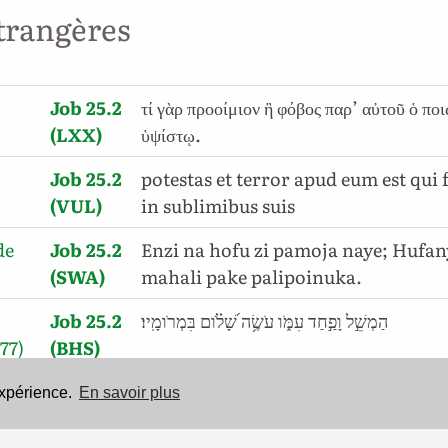
trangères
Job 25.2
τί γὰρ προοίμιον ἢ φόβος παρ’ αὐτοῦ ὁ πο
(LXX)
ὑψίστῳ.
Job 25.2
potestas et terror apud eum est qui
(VUL)
in sublimibus suis
de
Job 25.2
Enzi na hofu zi pamoja naye; Hufan
(SWA)
mahali pake palipoinuka.
Job 25.2
הַמְשֵׁ֣ל וָפַ֣חַד עִמֹּ֑ו עֹשֶׂ֥ה שָׁ֝לֹ֗ום בִּמְרֹומָֽיו׃
77)
(BHS)
expérience.
En savoir plus