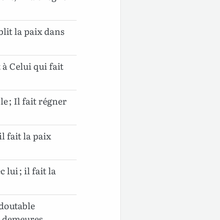
ablit la paix dans
à Celui qui fait
e ; Il fait régner
l fait la paix
ui ; il fait la
edoutable
es demeures