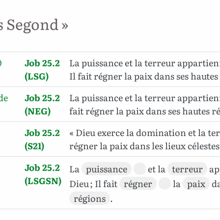
s Segond »
0
Job 25.2
La puissance et la terreur appartien
(LSG)
Il fait régner la paix dans ses hautes
de
Job 25.2
La puissance et la terreur appartienn
(NEG)
fait régner la paix dans ses hautes r
Job 25.2
« Dieu exerce la domination et la terr
(S21)
régner la paix dans les lieux célestes
Job 25.2
La
puissance
et la
terreur
ap
(LSGSN)
Dieu ; Il fait
régner
la
paix
da
régions
.