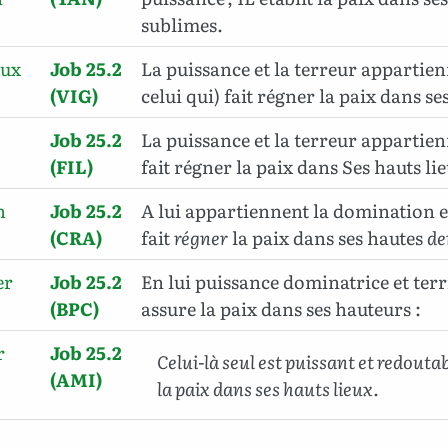
sublimes.
oux
Job 25.2
La puissance et la terreur appartienn
(VIG)
celui qui) fait régner la paix dans se
Job 25.2
La puissance et la terreur appartien
(FIL)
fait régner la paix dans Ses hauts li
n
Job 25.2
A lui appartiennent la domination et 
(CRA)
fait
régner
la paix dans ses hautes
de
er
Job 25.2
En lui puissance dominatrice et terrif
(BPC)
assure la paix dans ses hauteurs :
r
Job 25.2
Celui-là seul est puissant et redoutab
(AMI)
la paix dans ses hauts lieux.