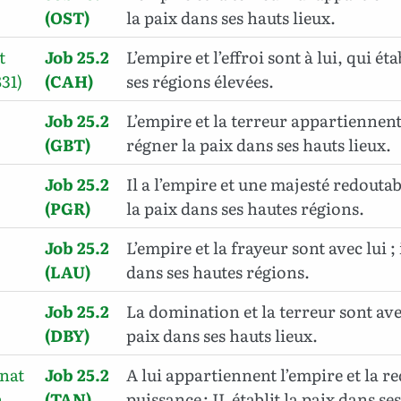
(OST)
la paix dans ses hauts lieux.
t
Job 25.2
L’empire et l’effroi sont à lui, qui ét
31)
(CAH)
ses régions élevées.
Job 25.2
L’empire et la terreur appartiennent 
(GBT)
régner la paix dans ses hauts lieux.
Job 25.2
Il a l’empire et une majesté redoutabl
(PGR)
la paix dans ses hautes régions.
Job 25.2
L’empire et la frayeur sont avec lui ; i
(LAU)
dans ses hautes régions.
Job 25.2
La domination et la terreur sont avec l
(DBY)
paix dans ses hauts lieux.
inat
Job 25.2
A lui appartiennent l’empire et la r
h
(TAN)
puissance ; IL établit la paix dans s