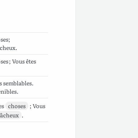
ses;
âcheux.
ses ; Vous êtes
s semblables.
énibles.
es
choses
; Vous
fâcheux
.