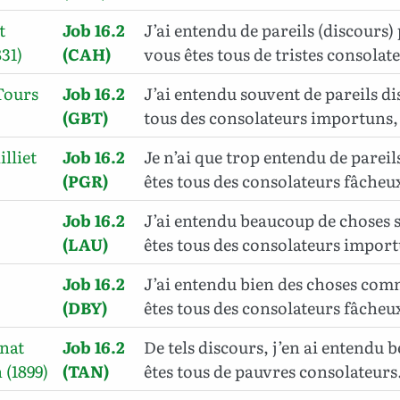
t
Job 16.2
J’ai entendu de pareils (discours) 
31)
(CAH)
vous êtes tous de tristes consolat
Tours
Job 16.2
J’ai entendu souvent de pareils di
(GBT)
tous des consolateurs importuns,
illiet
Job 16.2
Je n’ai que trop entendu de pareil
(PGR)
êtes tous des consolateurs fâcheux
Job 16.2
J’ai entendu beaucoup de choses 
(LAU)
êtes tous des consolateurs impor
Job 16.2
J’ai entendu bien des choses comm
(DBY)
êtes tous des consolateurs fâcheu
inat
Job 16.2
De tels discours, j’en ai entendu 
 (1899)
(TAN)
êtes tous de pauvres consolateurs