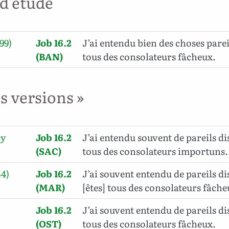
 d'étude
99)
Job 16.2
J’ai entendu bien des choses pareil
(BAN)
tous des consolateurs fâcheux.
es versions »
cy
Job 16.2
J’ai entendu souvent de pareils di
(SAC)
tous des consolateurs importuns.
44)
Job 16.2
J’ai souvent entendu de pareils di
(MAR)
[êtes] tous des consolateurs fâche
Job 16.2
J’ai souvent entendu de pareils di
(OST)
tous des consolateurs fâcheux.