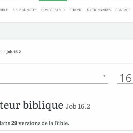
BIBLE
BIBLE ANNOTÉE
COMPARATEUR
STRONG
DICTIONNAIRES
CONTACT
t
/
Job 16.2
16
eur biblique
Job 16.2
 dans
29
versions de la Bible.