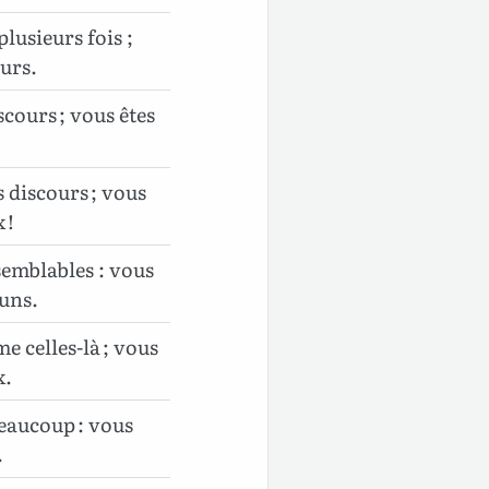
plusieurs fois ;
eurs.
scours ; vous êtes
s discours ; vous
 !
semblables : vous
tuns.
e celles-là ; vous
x.
beaucoup : vous
.