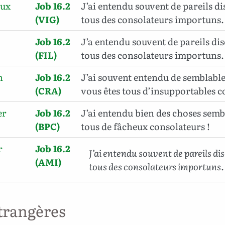
oux
Job 16.2
J’ai entendu souvent de pareils di
(VIG)
tous des consolateurs importuns.
Job 16.2
J’a entendu souvent de pareils dis
(FIL)
tous des consolateurs importuns.
n
Job 16.2
J’ai souvent entendu de semblabl
(CRA)
vous êtes tous d’insupportables c
er
Job 16.2
J’ai entendu bien des choses sembl
(BPC)
tous de fâcheux consolateurs !
r
Job 16.2
J’ai entendu souvent de pareils di
(AMI)
tous des consolateurs importuns.
trangères