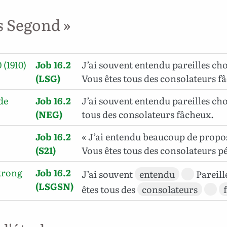
s Segond »
 (1910)
Job 16.2
J’ai souvent entendu pareilles cho
(LSG)
Vous êtes tous des consolateurs f
de
Job 16.2
J’ai souvent entendu pareilles cho
(NEG)
tous des consolateurs fâcheux.
Job 16.2
« J’ai entendu beaucoup de propo
(S21)
Vous êtes tous des consolateurs p
trong
Job 16.2
J’ai souvent
entendu
Pareill
(LSGSN)
êtes tous des
consolateurs