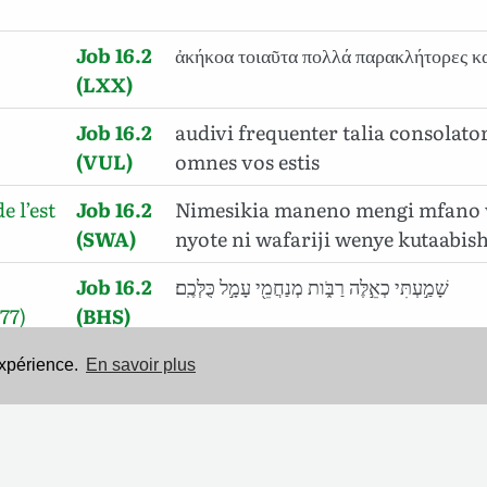
Job 16.2
ἀκήκοα τοιαῦτα πολλά παρακλήτορες κ
(LXX)
Job 16.2
audivi frequenter talia consolato
(VUL)
omnes vos estis
e l’est
Job 16.2
Nimesikia maneno mengi mfano 
(SWA)
nyote ni wafariji wenye kutaabis
Job 16.2
שָׁמַ֣עְתִּי כְאֵ֣לֶּה רַבֹּ֑ות מְנַחֲמֵ֖י עָמָ֣ל כֻּלְּכֶֽם׃
77)
(BHS)
expérience.
En savoir plus
Mentions légales
-
Politique de confidentialité