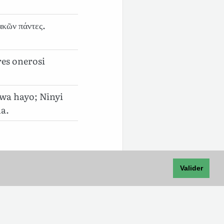
ακῶν πάντες.
res onerosi
wa hayo; Ninyi
ha.
Valider