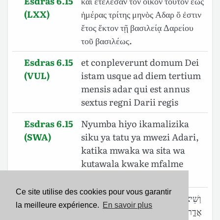
Esdras 6.15
καὶ ἐτέλεσαν τὸν οἶκον τοῦτον ἕως
(LXX)
ἡμέρας τρίτης μηνὸς Αδαρ ὅ ἐστιν
ἔτος ἕκτον τῇ βασιλείᾳ Δαρείου
τοῦ βασιλέως.
Esdras 6.15
et conpleverunt domum Dei
(VUL)
istam usque ad diem tertium
mensis adar qui est annus
sextus regni Darii regis
Esdras 6.15
Nyumba hiyo ikamalizika
(SWA)
siku ya tatu ya mwezi Adari,
katika mwaka wa sita wa
kutawala kwake mfalme
Dario.
Ce site utilise des cookies pour vous garantir
Esdras 6.15
וְשֵׁיצִיא֙ בַּיְתָ֣ה דְנָ֔ה עַ֛ד יֹ֥ום תְּלָתָ֖ה לִירַ֣ח
la meilleure expérience.
En savoir plus
(BHS)
אֲדָ֑ר דִּי־הִ֣יא שְׁנַת־שֵׁ֔ת לְמַלְכ֖וּת דָּרְיָ֥וֶשׁ