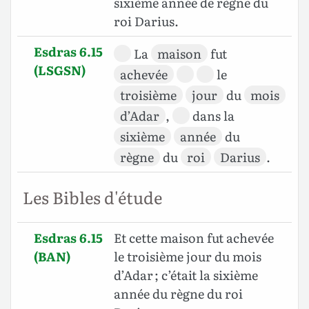
sixième année de règne du
roi Darius.
Esdras 6.15
La
maison
fut
(LSGSN)
achevée
le
troisième
jour
du
mois
d’Adar
,
dans la
sixième
année
du
règne
du
roi
Darius
.
Les Bibles d'étude
Esdras 6.15
Et cette maison fut achevée
(BAN)
le troisième jour du mois
d’Adar ; c’était la sixième
année du règne du roi