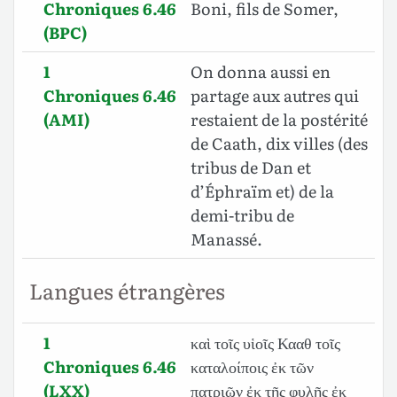
Chroniques 6.46
Boni, fils de Somer,
(BPC)
1
On donna aussi en
Chroniques 6.46
partage aux autres qui
(AMI)
restaient de la postérité
de Caath, dix villes (des
tribus de Dan et
d’Éphraïm et) de la
demi-tribu de
Manassé.
Langues étrangères
1
καὶ τοῖς υἱοῖς Κααθ τοῖς
Chroniques 6.46
καταλοίποις ἐκ τῶν
(LXX)
πατριῶν ἐκ τῆς φυλῆς ἐκ