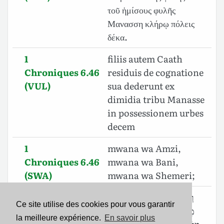
τοῦ ἡμίσους φυλῆς
Μανασση κλήρῳ πόλεις
δέκα.
1
filiis autem Caath
Chroniques 6.46
residuis de cognatione
(VUL)
sua dederunt ex
dimidia tribu Manasse
in possessionem urbes
decem
1
mwana wa Amzi,
Chroniques 6.46
mwana wa Bani,
(SWA)
mwana wa Shemeri;
1
וְלִבְנֵ֨י קְהָ֜ת הַנֹּותָרִ֗ים
(6.61)
Ce site utilise des cookies pour vous garantir
Chroniques 6.46
מִמִּשְׁפַּ֣חַת הַמַּטֶּ֡ה מִֽ֠מַּחֲצִית
la meilleure expérience.
En savoir plus