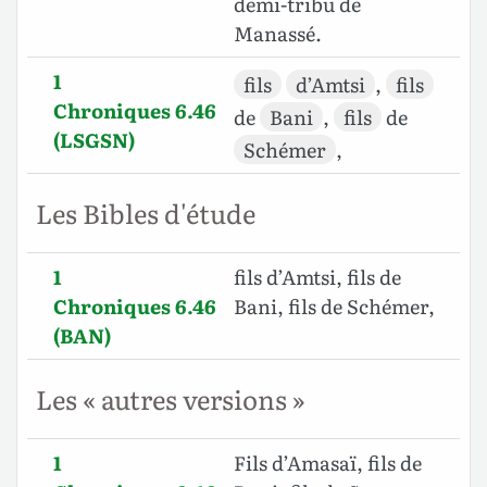
demi-tribu de
Manassé.
1
fils
d’Amtsi
,
fils
Chroniques 6.46
de
Bani
,
fils
de
(LSGSN)
Schémer
,
Les Bibles d'étude
1
fils d’Amtsi, fils de
Chroniques 6.46
Bani, fils de Schémer,
(BAN)
Les « autres versions »
1
Fils d’Amasaï, fils de