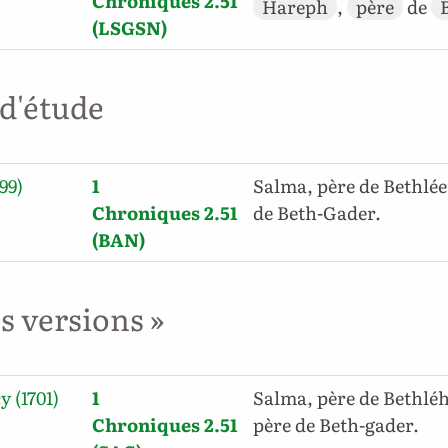
Chroniques 2.51
Hareph
,
père
de
(LSGSN)
 d'étude
99)
1
Salma, père de Bethlé
Chroniques 2.51
de Beth-Gader.
(BAN)
es versions »
y (1701)
1
Salma, père de Bethlé
Chroniques 2.51
père de Beth-gader.