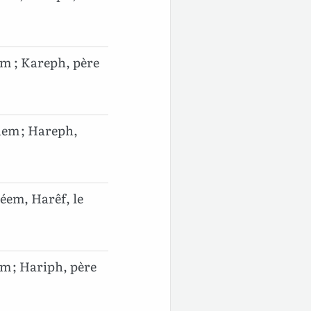
em ; Kareph, père
hem ; Hareph,
léem, Harêf, le
m ; Hariph, père