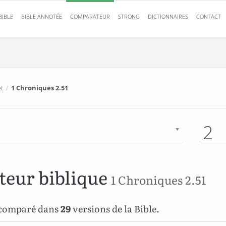
BIBLE
BIBLE ANNOTÉE
COMPARATEUR
STRONG
DICTIONNAIRES
CONTACT
t
/
1 Chroniques 2.51
2
eur biblique
1 Chroniques 2.51
1 comparé dans
29
versions de la Bible.