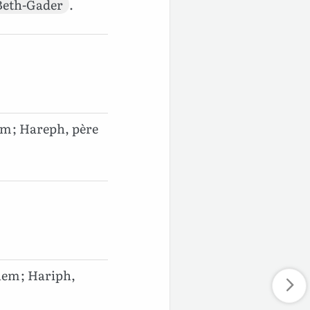
Beth-Gader
.
em ; Hareph, père
hem ; Hariph,