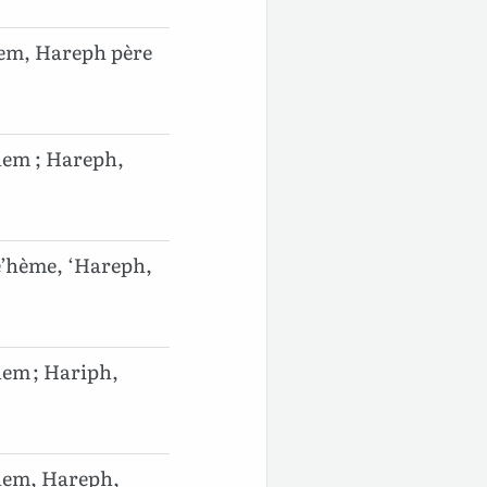
hem, Hareph père
hem ; Hareph,
e’hème, ‘Hareph,
hem ; Hariph,
hem, Hareph,