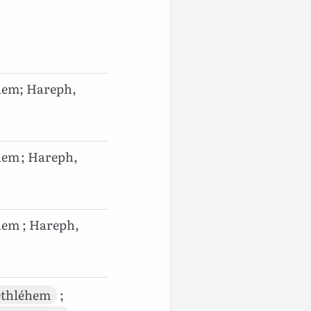
hem; Hareph,
hem ; Hareph,
hem ; Hareph,
ethléhem
;