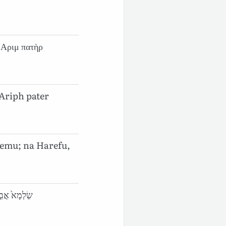
 Αριμ πατὴρ
Ariph pater
emu; na Harefu,
שַׂלְמָא֙ אֲבִ֣