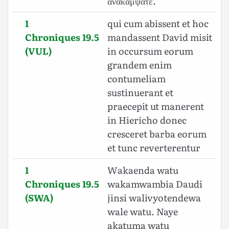
ἀνακάμψατε.
1
qui cum abissent et hoc
Chroniques 19.5
mandassent David misit
(VUL)
in occursum eorum
grandem enim
contumeliam
sustinuerant et
praecepit ut manerent
in Hiericho donec
cresceret barba eorum
et tunc reverterentur
1
Wakaenda watu
Chroniques 19.5
wakamwambia Daudi
(SWA)
jinsi walivyotendewa
wale watu. Naye
akatuma watu