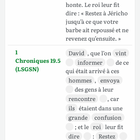
honte. Le roi leur fit
dire : « Restez à Jéricho
jusqu’à ce que votre
barbe ait repoussé et ne
revenez qu’ensuite. »
1
David
, que l’on
vint
Chroniques 19.5
informer
de ce
(LSGSN)
qui était arrivé à ces
hommes
,
envoya
des gens à leur
rencontre
, car
ils
étaient dans une
grande
confusion
; et le
roi
leur fit
dire
:
Restez