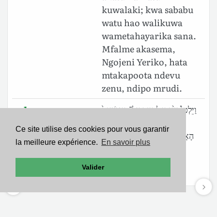
kuwalaki; kwa sababu
watu hao walikuwa
wametahayarika sana.
Mfalme akasema,
Ngojeni Yeriko, hata
mtakapoota ndevu
zenu, ndipo mrudi.
1
וַיֵּלְכוּ֩ וַיַּגִּ֨ידוּ לְדָוִ֤יד עַל־הָֽאֲנָשִׁים֙
Chroniques 19.5
וַיִּשְׁלַ֣ח לִקְרָאתָ֔ם כִּי־הָי֥וּ
Ce site utilise des cookies pour vous garantir
(BHS)
הָאֲנָשִׁ֖ים נִכְלָמִ֣ים מְאֹ֑ד וַיֹּ֤אמֶר
la meilleure expérience.
En savoir plus
הַמֶּ֨לֶךְ֙ שְׁב֣וּ בִֽירֵחֹ֔ו עַ֛ד
אֲשֶׁר־יְצַמַּ֥ח זְקַנְכֶ֖ם וְשַׁבְתֶּֽם׃
Valider