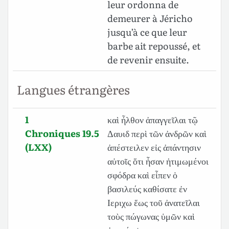
leur ordonna de
demeurer à Jéricho
jusqu’à ce que leur
barbe ait repoussé, et
de revenir ensuite.
Langues étrangères
1
καὶ ἦλθον ἀπαγγεῖλαι τῷ
Chroniques 19.5
Δαυιδ περὶ τῶν ἀνδρῶν καὶ
(LXX)
ἀπέστειλεν εἰς ἀπάντησιν
αὐτοῖς ὅτι ἦσαν ἠτιμωμένοι
σφόδρα καὶ εἶπεν ὁ
βασιλεύς καθίσατε ἐν
Ιεριχω ἕως τοῦ ἀνατεῖλαι
τοὺς πώγωνας ὑμῶν καὶ