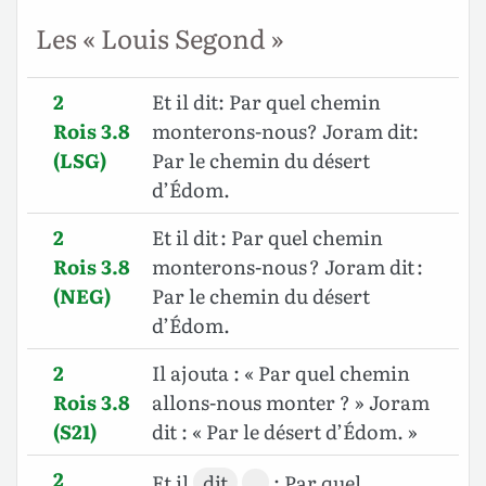
Les « Louis Segond »
2
Et il dit: Par quel chemin
Rois 3.8
monterons-nous? Joram dit:
(LSG)
Par le chemin du désert
d’Édom.
2
Et il dit : Par quel chemin
Rois 3.8
monterons-nous ? Joram dit :
(NEG)
Par le chemin du désert
d’Édom.
2
Il ajouta : « Par quel chemin
Rois 3.8
allons-nous monter ? » Joram
(S21)
dit : « Par le désert d’Édom. »
2
Et il
dit
: Par quel