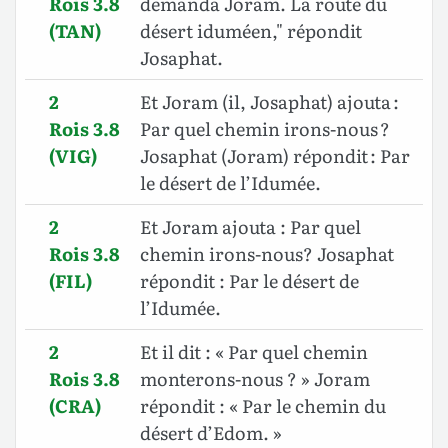
Rois 3.8
demanda Joram. La route du
(TAN)
désert iduméen," répondit
Josaphat.
2
Et Joram (il, Josaphat) ajouta :
Rois 3.8
Par quel chemin irons-nous ?
(VIG)
Josaphat (Joram) répondit : Par
le désert de l’Idumée.
2
Et Joram ajouta : Par quel
Rois 3.8
chemin irons-nous? Josaphat
(FIL)
répondit : Par le désert de
l’Idumée.
2
Et il dit : « Par quel chemin
Rois 3.8
monterons-nous ? » Joram
(CRA)
répondit : « Par le chemin du
désert d’Edom. »