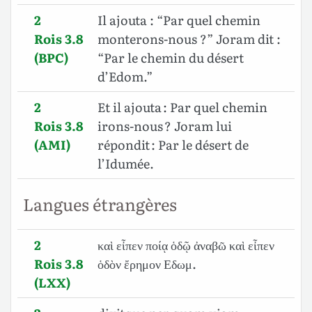
2
Il ajouta : “Par quel chemin
Rois 3.8
monterons-nous ?” Joram dit :
(BPC)
“Par le chemin du désert
d’Edom.”
2
Et il ajouta : Par quel chemin
Rois 3.8
irons-nous ? Joram lui
(AMI)
répondit : Par le désert de
l’Idumée.
Langues étrangères
2
καὶ εἶπεν ποίᾳ ὁδῷ ἀναβῶ καὶ εἶπεν
Rois 3.8
ὁδὸν ἔρημον Εδωμ.
(LXX)