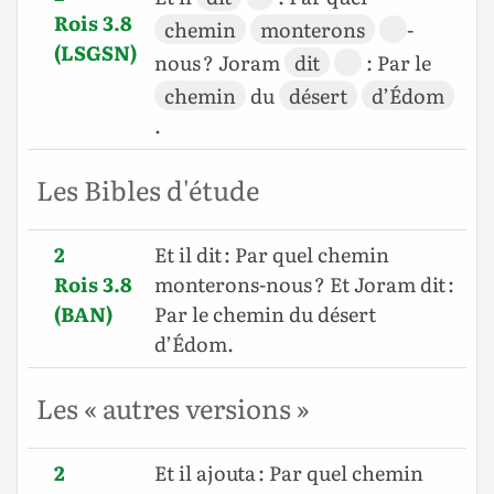
Rois 3.8
chemin
monterons
-
(LSGSN)
nous ? Joram
dit
: Par le
chemin
du
désert
d’Édom
.
Les Bibles d'étude
2
Et il dit : Par quel chemin
Rois 3.8
monterons-nous ? Et Joram dit :
(BAN)
Par le chemin du désert
d’Édom.
Les « autres versions »
2
Et il ajouta : Par quel chemin