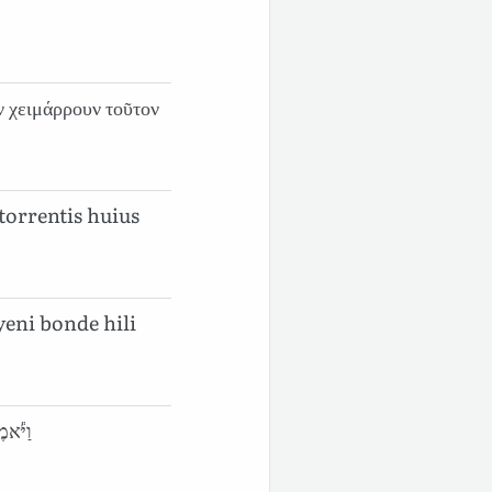
ὸν χειμάρρουν τοῦτον
torrentis huius
eni bonde hili
וַיֹּ֕אמ