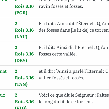
Rois 3.16
ravin fossés et fossés.
(PGR)
2
Et il dit : Ainsi dit l’Éternel : Qu’o
Rois 3.16
des fosses dans [le lit de] ce torrent
(LAU)
2
Et il dit : Ainsi dit l’Éternel : Qu’
Rois 3.16
fosses cette vallée.
(DBY)
inat
2
et il dit : "Ainsi a parlé l’Éternel :
h
Rois 3.16
vallée fossés et fossés.
(TAN)
oux
2
Voici ce que dit le Seigneur : Faite
Rois 3.16
le long du lit de ce torrent.
(VIG)