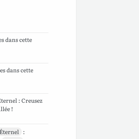
tes dans cette
ites dans cette
’Éternel : Creusez
llée !
’Éternel
: