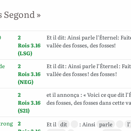
s Segond »
0
2
Et il dit: Ainsi parle l’Éternel: Fai
Rois 3.16
vallée des fosses, des fosses!
(LSG)
de
2
Et il dit : Ainsi parle l’Éternel : Fa
Rois 3.16
vallée des fosses ! des fosses !
(NEG)
2
et il annonça : « Voici ce que dit l
Rois 3.16
des fosses, des fosses dans cette va
(S21)
trong
2
Et il
dit
: Ainsi
parle
l