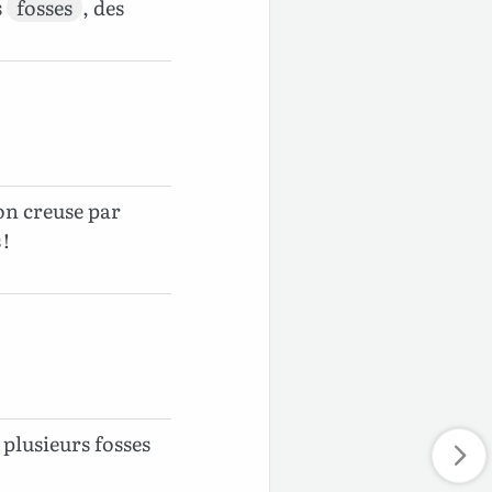
s
fosses
, des
u’on creuse par
 !
s plusieurs fosses