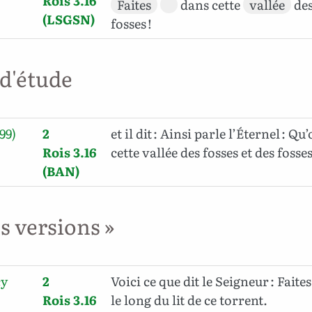
Rois 3.16
Faites
dans cette
vallée
de
(LSGSN)
fosses !
 d'étude
99)
2
et il dit : Ainsi parle l’Éternel : Q
Rois 3.16
cette vallée des fosses et des fosses
(BAN)
es versions »
cy
2
Voici ce que dit le Seigneur : Faite
Rois 3.16
le long du lit de ce torrent.