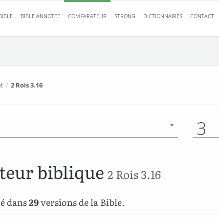
BIBLE
BIBLE ANNOTÉE
COMPARATEUR
STRONG
DICTIONNAIRES
CONTACT
t
/
2 Rois 3.16
3
eur biblique
2 Rois 3.16
ré dans
29
versions de la Bible.