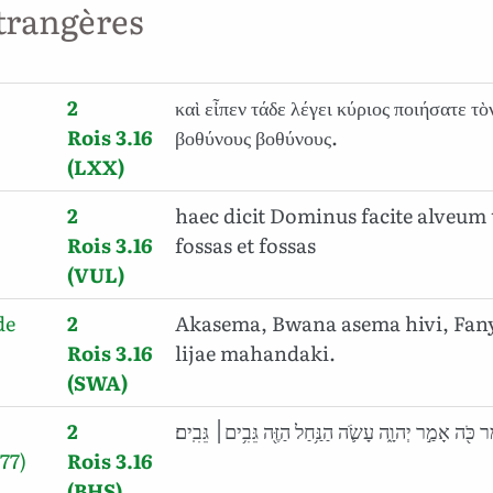
trangères
2
καὶ εἶπεν τάδε λέγει κύριος ποιήσατε τ
Rois 3.16
βοθύνους βοθύνους.
(LXX)
2
haec dicit Dominus facite alveum 
Rois 3.16
fossas et fossas
(VUL)
de
2
Akasema, Bwana asema hivi, Fany
Rois 3.16
lijae mahandaki.
(SWA)
2
ֶר כֹּ֖ה אָמַ֣ר יְהוָ֑ה עָשֹׂ֛ה הַנַּ֥חַל הַזֶּ֖ה גֵּבִ֥ים׀ גֵּבִֽים׃
77)
Rois 3.16
(BHS)