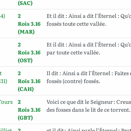
(SAC)
44)
2
Et il dit : Ainsi a dit l’Éternel : Q
Rois 3.16
fossés toute cette vallée.
(MAR)
2
Et il dit : Ainsi a dit l’Éternel : Qu
Rois 3.16
par toute cette vallée.
(OST)
t
2
Il dit : Ainsi a dit l’Éternel : Faite
31)
Rois 3.16
fossés (contre) fossés.
(CAH)
Tours
2
Voici ce que dit le Seigneur : Creus
Rois 3.16
des fosses dans le lit de ce torrent.
(GBT)
illiet
2
et il dit : Ainsi parle l’Éternel : P