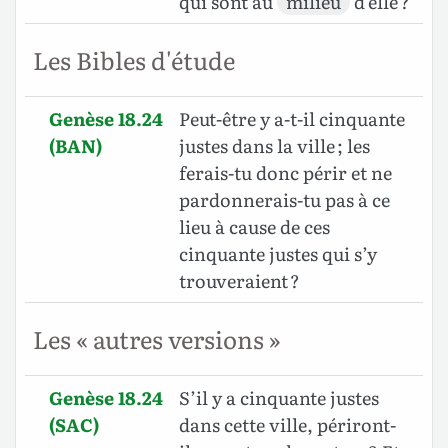
qui sont au
milieu
d’elle ?
Les Bibles d'étude
Genèse 18.24
Peut-être y a-t-il cinquante
(BAN)
justes dans la ville ; les
ferais-tu donc périr et ne
pardonnerais-tu pas à ce
lieu à cause de ces
cinquante justes qui s’y
trouveraient ?
Les « autres versions »
Genèse 18.24
S’il y a cinquante justes
(SAC)
dans cette ville, périront-