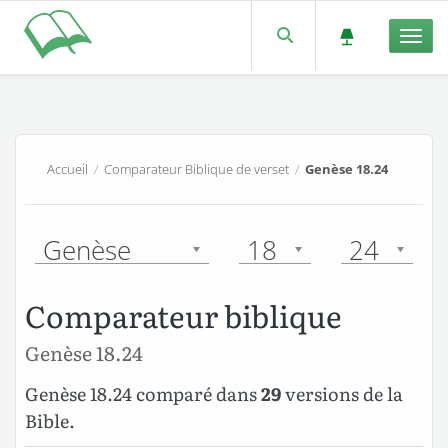
Men
Accueil
/
Comparateur Biblique de verset
/
Genèse 18.24
Genèse
18
24
Comparateur biblique
Genèse 18.24
Genèse 18.24 comparé dans
29
versions de la
Bible.