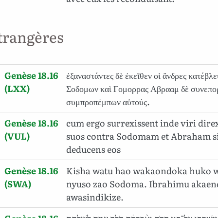
trangères
Genèse 18.16
ἐξαναστάντες δὲ ἐκεῖθεν οἱ ἄνδρες κατέβλ
(LXX)
Σοδομων καὶ Γομορρας Αβρααμ δὲ συνεπορ
συμπροπέμπων αὐτούς.
Genèse 18.16
cum ergo surrexissent inde viri dire
(VUL)
suos contra Sodomam et Abraham s
deducens eos
Genèse 18.16
Kisha watu hao wakaondoka huko 
(SWA)
nyuso zao Sodoma. Ibrahimu akaen
awasindikize.