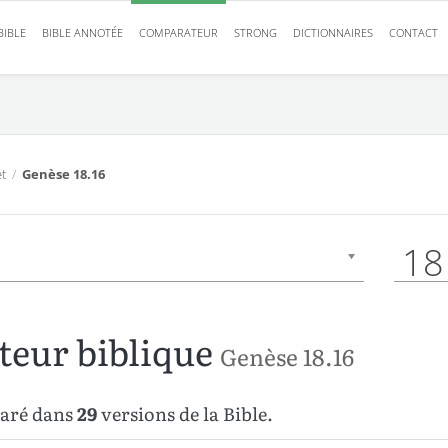
BIBLE
BIBLE ANNOTÉE
COMPARATEUR
STRONG
DICTIONNAIRES
CONTACT
t
/
Genèse 18.16
18
eur biblique
Genèse 18.16
paré dans
29
versions de la Bible.