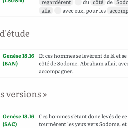
(LSGSN)
regardèrent
du
côté
de
Sod
alla
avec eux, pour les
accomp
 d'étude
Genèse 18.16
Et ces hommes se levèrent de là et s
(BAN)
côté de Sodome. Abraham allait avec
accompagner.
es versions »
Genèse 18.16
Ces hommes s’étant donc levés de ce l
(SAC)
tournèrent les yeux vers Sodome, et