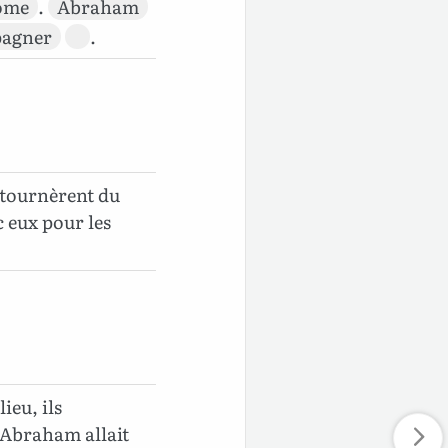
ome
.
Abraham
agner
.
e tournèrent du
 eux pour les
ieu, ils
 Abraham allait