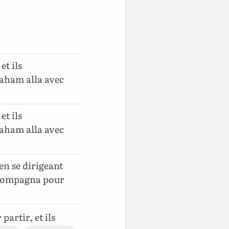
et ils
aham alla avec
et ils
aham alla avec
en se dirigeant
ccompagna pour
partir, et ils