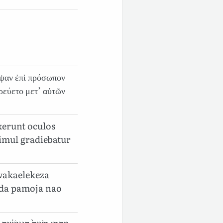
εψαν ἐπὶ πρόσωπον
εύετο μετ’ αὐτῶν
xerunt oculos
imul gradiebatur
wakaelekeza
da pamoja nao