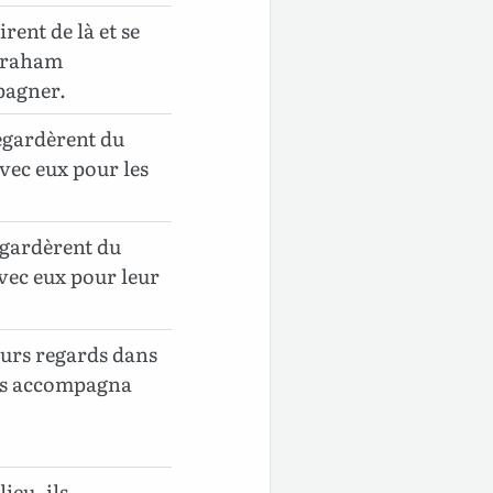
rent de là et se
Abraham
pagner.
regardèrent du
vec eux pour les
regardèrent du
vec eux pour leur
eurs regards dans
les accompagna
ieu, ils