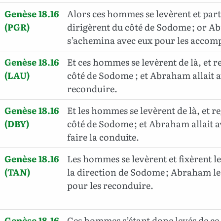
Genèse 18.16
Alors ces hommes se levèrent et parti
(PGR)
dirigèrent du côté de Sodome ; or 
s’achemina avec eux pour les accom
Genèse 18.16
Et ces hommes se levèrent de là, et 
(LAU)
côté de Sodome ; et Abraham allait a
reconduire.
Genèse 18.16
Et les hommes se levèrent de là, et 
(DBY)
côté de Sodome ; et Abraham allait a
faire la conduite.
Genèse 18.16
Les hommes se levèrent et fixèrent l
(TAN)
la direction de Sodome ; Abraham 
pour les reconduire.
Genèse 18.16
Ces hommes s’étant donc levés de ce l