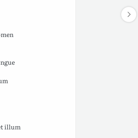
nomen
ingue
uum
t illum