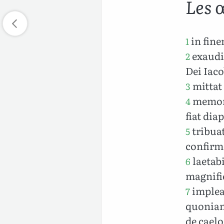
Les 
in fin
1
exaudia
2
Dei Iac
mittat 
3
memor 
4
fiat dia
tribua
5
confirm
laetabi
6
magnifi
implea
7
quoniam
de caelo