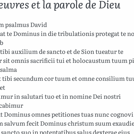
œuvres et la parole de Dieu
em psalmus David
t te Dominus in die tribulationis protegat te 
ob
tibi auxilium de sancto et de Sion tueatur te
sit omnis sacrificii tui et holocaustum tuum p
psalma
t tibi secundum cor tuum et omne consilium t
et
mur in salutari tuo et in nomine Dei nostri
cabimur
t Dominus omnes petitiones tuas nunc cognovi
 salvum fecit Dominus christum suum exaudie
 sancto suo in potentatibus salus dexterae eius