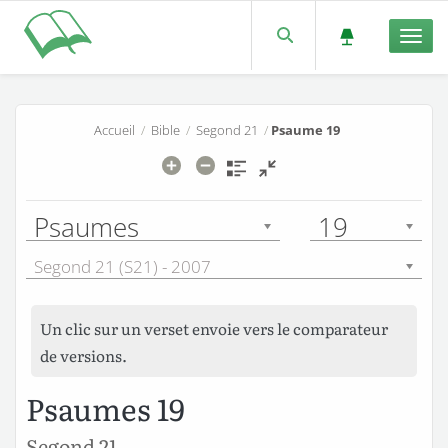
Men
Accueil
/
Bible
/
Segond 21
/
Psaume 19
Psaumes
19
Segond 21 (S21) - 2007
Un clic sur un verset envoie vers le comparateur
de versions.
Psaumes 19
Segond 21