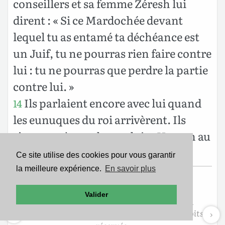
conseillers et sa femme Zéresh lui
dirent : « Si ce Mardochée devant
lequel tu as entamé ta déchéance est
un Juif, tu ne pourras rien faire contre
lui : tu ne pourras que perdre la partie
contre lui. »
Ils parlaient encore avec lui quand
14
les eunuques du roi arrivèrent. Ils
s’empressèrent de conduire Haman au
banquet qu’Esther avait préparé.
Ce site utilise des cookies pour vous garantir
la meilleure expérience.
En savoir plus
Texte de la Bible Version Segond 21
Valider
Copyright ©2007
Société Biblique de Genève
Reproduit avec aimable autorisation. Tous droits