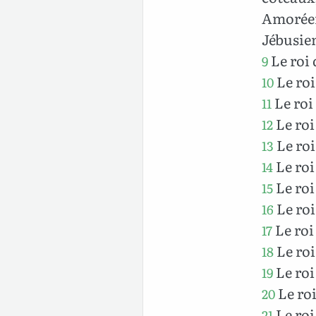
Amoréen
Jébusien
Le roi 
9
Le roi
10
Le roi
11
Le roi
12
Le roi
13
Le roi
14
Le roi
15
Le roi
16
Le roi
17
Le roi
18
Le roi
19
Le ro
20
Le roi
21