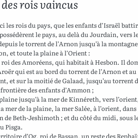
 des rois vaincus
i les rois du pays, que les enfants d’Israël battir
 possédèrent le pays, au delà du Jourdain, vers le
depuis le torrent de l’Arnon jusqu’à la montagne
, et toute la plaine à l’Orient :
roi des Amoréens, qui habitait à Hesbon. Il do
roër qui est au bord du torrent de l’Arnon et au
nt, et sur la moitié de Galaad, jusqu’au torrent 
 frontière des enfants d’Ammon ;
plaine jusqu’à la mer de Kinnéreth, vers l’orient,
la mer de la plaine, la mer Salée, à l’orient, dans 
n de Beth-Jeshimoth ; et du côté du midi, sous l
u Pisga.
erritoire d’Og, roi de Bassan, un reste des Repha