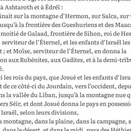
 à Ashtaroth et à Édréï :
nait sur la montagne d’Hermon, sur Salca, sur 
usqu’à la frontière des Gueshuriens et des Maac
a moitié de Galaad, frontière de Sihon, roi de He
serviteur de l’Éternel, et les enfants d’Israël les
t ; et Moïse, serviteur de l’Éternel, en donna la
on aux Rubénites, aux Gadites, et à la demi-trib
é.
i les rois du pays, que Josué et les enfants d’Isra
t de ce côté-ci du Jourdain, vers l’occident, depu
s la vallée du Liban, jusqu’à la montagne nue q
rs Séir, et dont Josué donna le pays en possess
’Israël, selon leurs divisions,
a montagne, dans la plaine, dans la campagne, s
 dans le désert, et dans le midi, pays des Héthie