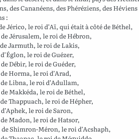
s, des Cananéens, des Phéréziens, des Héviens 
s :
de Jérico, le roi d’Aï, qui était à côté de Béthel,
 de Jérusalem, le roi de Hébron,
 de Jarmuth, le roi de Lakis,
 d’Églon, le roi de Guézer,
 de Débir, le roi de Guéder,
 de Horma, le roi d’Arad,
 de Libna, le roi d’Adullam,
 de Makkéda, le roi de Béthel,
 de Thappuach, le roi de Hépher,
 d’Aphek, le roi de Saron,
 de Madon, le roi de Hatsor,
i de Shimron-Méron, le roi d’Acshaph,
 de Thaanac, le roi de Méguiddo,