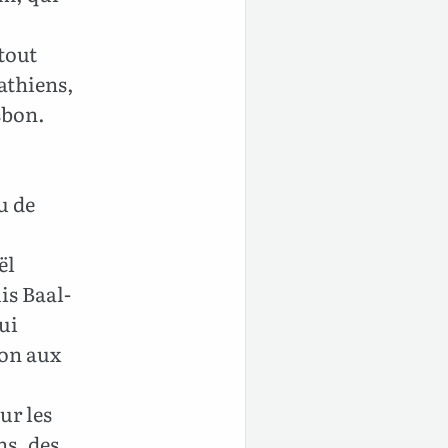
tout
athiens,
sbon.
u de
ël
is Baal-
ui
ion aux
ur les
ns, des