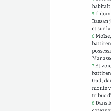
habitait
Il domi
5
Bassan j
et sur l
Moïse, 
6
battiren
possessi
Manass
Et voic
7
battiren
Gad, dan
monte ve
tribus d
Dans l
8
coteaux,