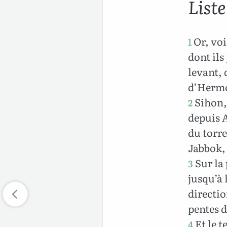
Liste
Or, voic
1
dont ils
levant, 
d’Hermon
Sihon, 
2
depuis A
du torre
Jabbok,
Sur la 
3
jusqu’à 
directio
pentes d
Et le t
4