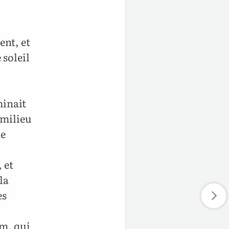
ent, et
 soleil
minait
 milieu
de
 et
la
es
ïm, qui