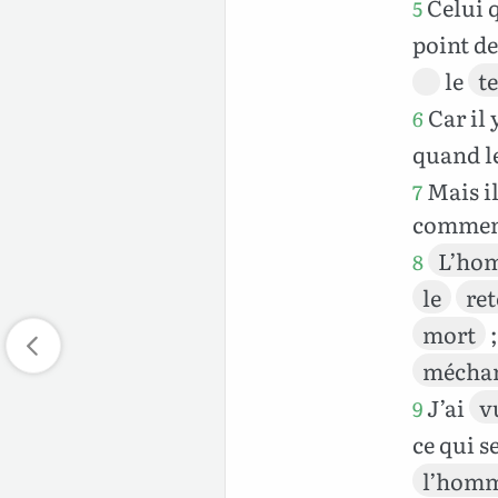
Celui 
5
point d
le
t
Car il 
6
quand l
Mais i
7
comment
L’ho
8
le
ret
mort
;
mécha
J’ai
v
9
ce qui s
l’hom