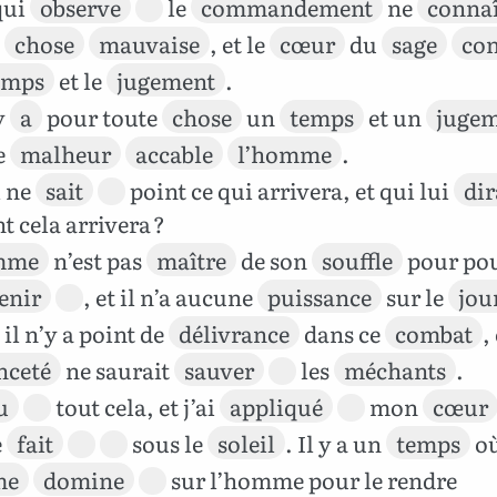
qui
observe
le
commandement
ne
connaî
e
chose
mauvaise
, et le
cœur
du
sage
con
emps
et le
jugement
.
y
a
pour toute
chose
un
temps
et un
juge
e
malheur
accable
l’homme
.
l ne
sait
point ce qui arrivera, et qui lui
dir
 cela arrivera ?
mme
n’est pas
maître
de son
souffle
pour po
enir
, et il n’a aucune
puissance
sur le
jou
 il n’y a point de
délivrance
dans ce
combat
,
nceté
ne saurait
sauver
les
méchants
.
u
tout cela, et j’ai
appliqué
mon
cœur
e
fait
sous le
soleil
. Il y a un
temps
o
me
domine
sur l’homme pour le rendre