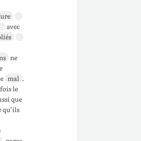
ture
avec
liés
ns
ne
e
le
mal
.
fois le
ssi que
e qu’ils
e
, parce