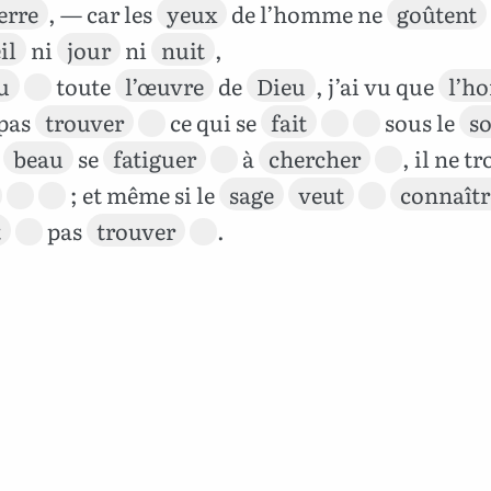
erre
, — car les
yeux
de l’homme ne
goûtent
il
ni
jour
ni
nuit
,
u
toute
l’œuvre
de
Dieu
, j’ai vu que
l’h
 pas
trouver
ce qui se
fait
sous le
so
a
beau
se
fatiguer
à
chercher
, il ne t
; et même si le
sage
veut
connaîtr
t
pas
trouver
.