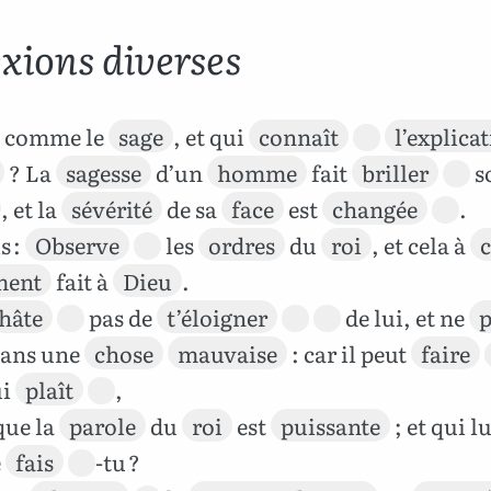
exions diverses
t comme le
sage
, et qui
connaît
l’explica
? La
sagesse
d’un
homme
fait
briller
s
, et la
sévérité
de sa
face
est
changée
.
s :
Observe
les
ordres
du
roi
, et cela à
ment
fait à
Dieu
.
hâte
pas de
t’éloigner
de lui, et ne
p
dans une
chose
mauvaise
: car il peut
faire
ui
plaît
,
que la
parole
du
roi
est
puissante
; et qui l
e
fais
-tu ?