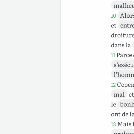
malhe
Alor
10
et
entr
droiture
dans la
Parce
11
s’exécu
l’hom
Cepen
12
mal
et
le
bonh
ont de l
Mais 
13
prolon