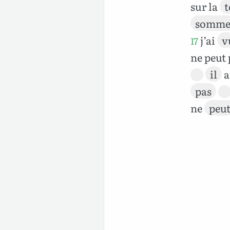
sur la
t
somme
j’ai
v
17
ne peut
il
pas
ne
peu