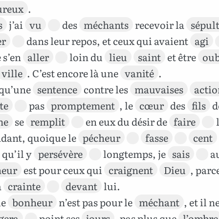
ureux
.
s
j’ai
vu
des
méchants
recevoir la
sépul
er
dans leur repos, et ceux qui avaient
agi
 s’en
aller
loin du
lieu
saint
et être
oub
ville
. C’est encore là une
vanité
.
 qu’une
sentence
contre les
mauvaises
actio
te
pas
promptement
, le
cœur
des
fils
d
me
se
remplit
en eux du désir de
faire
dant, quoique le
pécheur
fasse
cent
 qu’il y
persévère
longtemps, je
sais
au
eur
est pour ceux qui
craignent
Dieu
, parc
a
crainte
devant
lui.
le
bonheur
n’est pas pour le
méchant
, et il n
gera
point ses
jours
, pas plus que
l’ombre