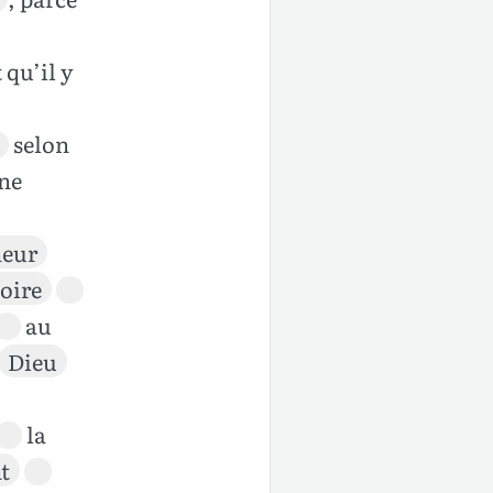
t qu’il y
selon
ne
eur
oire
au
Dieu
la
t