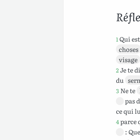
Réfl
Qui es
1
choses
visage
Je te di
2
du
ser
Ne te
3
pas 
ce qui l
parce 
4
: Qu