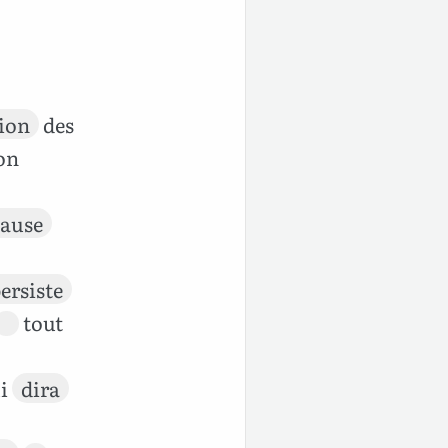
tion
des
on
cause
ersiste
tout
ui
dira