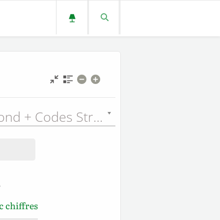
Louis Segond + Codes Strong (LSGSN) - 1910
g
 chiffres