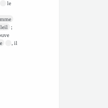
le
omme
leil
;
rouve
e
, il