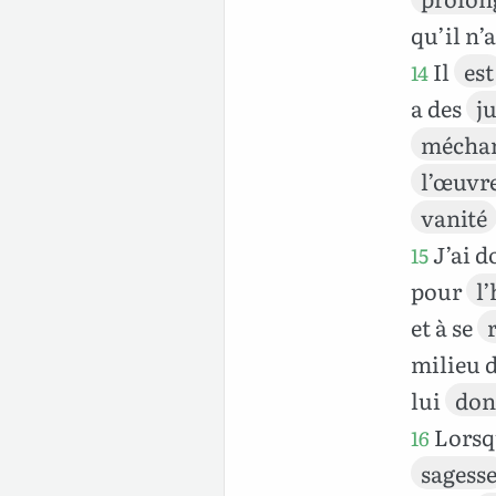
qu’il n’
Il
est
14
a des
j
mécha
l’œuvr
vanité
J’ai 
15
pour
l
et à se
milieu 
lui
don
Lorsqu
16
sagess