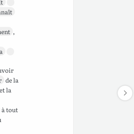
t
naît
ment
,
a
uvoir
r
de la
 et la
à tout
ù