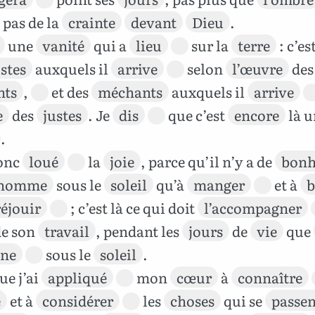
a pas de la
crainte
devant
Dieu
.
une
vanité
qui a
lieu
sur la
terre
: c’es
ustes
auxquels il
arrive
selon
l’œuvre
des
nts
,
et des
méchants
auxquels il
arrive
e
des
justes
. Je
dis
que c’est
encore
là u
.
donc
loué
la
joie
, parce qu’il n’y a de
bonh
’homme
sous le
soleil
qu’à
manger
et à
b
réjouir
; c’est là ce qui doit
l’accompagner
de son
travail
, pendant les
jours
de
vie
que
ne
sous le
soleil
.
e j’ai
appliqué
mon
cœur
à
connaître
e
et à
considérer
les
choses
qui se
passen