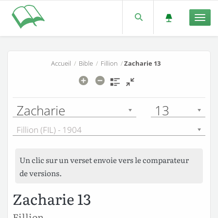
Men
Accueil
/
Bible
/
Fillion
/
Zacharie 13
Zacharie
13
Fillion (FIL) - 1904
Un clic sur un verset envoie vers le comparateur
de versions.
Zacharie 13
Fillion