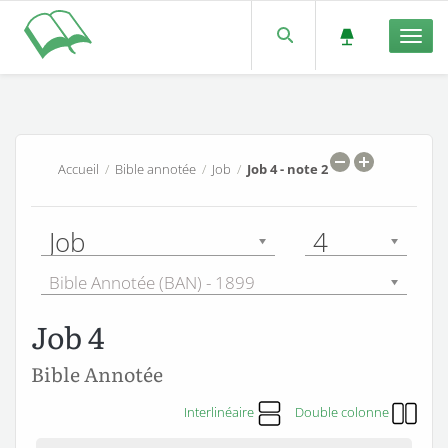
Men
Accueil
/
Bible annotée
/
Job
/
Job 4 - note 2
Job
4
Bible Annotée (BAN) - 1899
Job 4
Bible Annotée
Interlinéaire
Double colonne