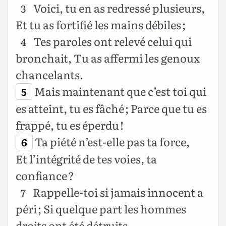
Voici, tu en as redressé plusieurs,
3
Et tu as fortifié les mains débiles ;
Tes paroles ont relevé celui qui
4
bronchait, Tu as affermi les genoux
chancelants.
Mais maintenant que c’est toi qui
5
es atteint, tu es fâché ; Parce que tu es
frappé, tu es éperdu !
Ta piété n’est-elle pas ta force,
6
Et l’intégrité de tes voies, ta
confiance ?
Rappelle-toi si jamais innocent a
7
péri ; Si quelque part les hommes
droits ont été détruits.