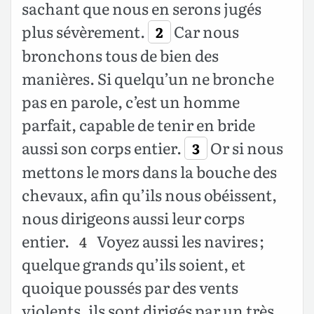
sachant que nous en serons jugés
plus sévèrement.
Car nous
2
bronchons tous de bien des
manières. Si quelqu’un ne bronche
pas en parole, c’est un homme
parfait, capable de tenir en bride
aussi son corps entier.
Or si nous
3
mettons le mors dans la bouche des
chevaux, afin qu’ils nous obéissent,
nous dirigeons aussi leur corps
entier.
Voyez aussi les navires ;
4
quelque grands qu’ils soient, et
quoique poussés par des vents
violents, ils sont dirigés par un très