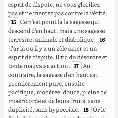
esprit de dispute, ne vous glorifiez
pas et ne mentez pas contre la vérité.
Ce n’est point là la sagesse qui
15
descend d’en haut, mais une sagesse
terrestre, animale et diabolique !
16
Car là où il y a un zèle amer et un
esprit de dispute, il y a du désordre et
toute mauvaise action.
Au
17
contraire, la sagesse d’en haut est
premièrement pure, ensuite
pacifique, modérée, douce, pleine de
miséricorde et de bons fruits, sans
duplicité, sans hypocrisie.
Or le
18