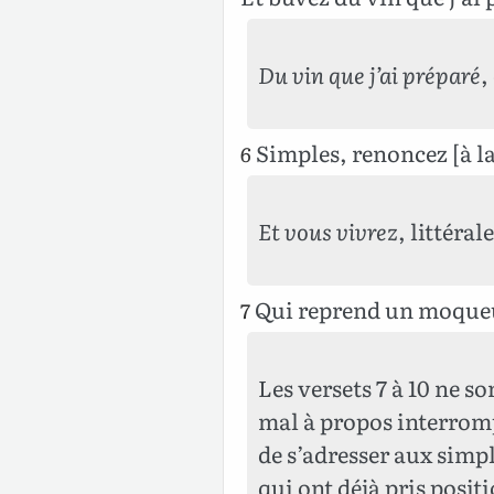
Du vin que j’ai préparé
,
Simples, renoncez [à la 
6
Et vous vivrez
, littéra
Qui reprend un moqueur 
7
Les versets 7 à 10 ne s
mal à propos interrompr
de s’adresser aux simpl
qui ont déjà pris posit