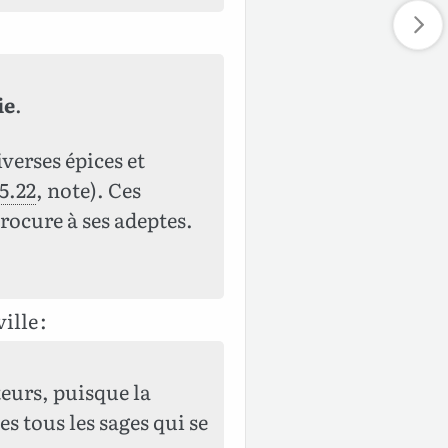
ie
.
iverses épices et
5.22
, note). Ces
procure à ses adeptes.
ille :
teurs, puisque la
s tous les sages qui se