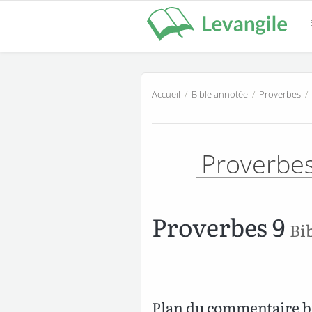
Accueil
/
Bible annotée
/
Proverbes
/
Proverbe
Proverbes 9
Bi
Plan du commentaire bi