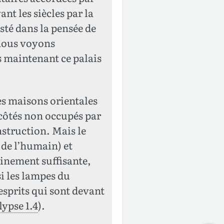
nt les siècles par la
isté dans la pensée de
 nous voyons
s maintenant ce palais
des maisons orientales
 côtés non occupés par
nstruction. Mais le
 de l’humain) et
einement suffisante,
si les lampes du
esprits qui sont devant
ypse 1.4
).