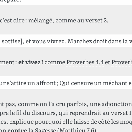
 c’est dire : mélangé, comme au verset 2.
sottise], et vous vivrez. Marchez droit dans la vo
lement :
et vivez !
comme
Proverbes 4.4
et
Proverb
s’attire un affront ; Qui censure un méchant e
ont pas, comme on l’a cru parfois, une adjonctio
e le fil du discours, qui reprendrait au verset 1
es, explique pourquoi elle laisse de côté les mo
ion
contre
la Sagesse (
Matthieu 7.6
).