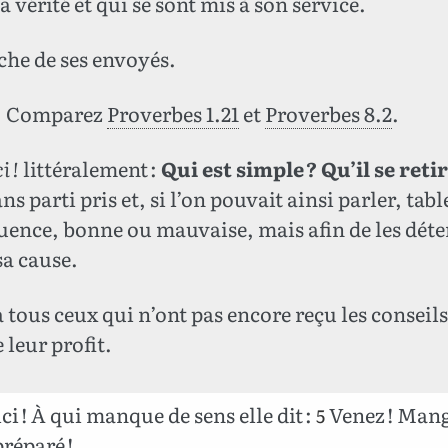
a vérité et qui se sont mis à son service.
uche de ses envoyés.
. Comparez
Proverbes 1.21
et
Proverbes 8.2
.
i !
littéralement :
Qui est simple ? Qu’il se retire
s parti pris et, si l’on pouvait ainsi parler, tabl
fluence, bonne ou mauvaise, mais afin de les dét
sa cause.
à tous ceux qui n’ont pas encore reçu les conseil
 leur profit.
ci ! À qui manque de sens elle dit :
Venez ! Man
5
préparé !