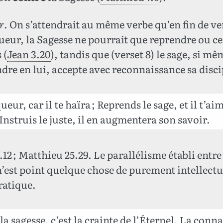
r
. On s’attendrait au même verbe qu’en fin de ver
eur, la Sagesse ne pourrait que reprendre ou c
 (
Jean 3.20
), tandis que (verset 8) le sage, si m
dre en lui, accepte avec reconnaissance sa disci
ur, car il te haïra ; Reprends le sage, et il t’ai
 Instruis le juste, il en augmentera son savoir.
.12
;
Matthieu 25.29
. Le parallélisme établi entre 
n’est point quelque chose de purement intellect
ratique.
sagesse, c’est la crainte de l’Éternel, La conn