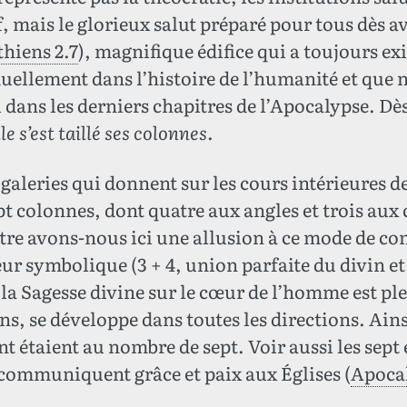
f, mais le glorieux salut préparé pour tous dès ava
thiens 2.7
), magnifique édifice qui a toujours ex
aduellement dans l’histoire de l’humanité et que
dans les derniers chapitres de l’Apocalypse. Dè
lle s’est taillé ses colonnes
.
 galeries qui donnent sur les cours intérieures 
pt colonnes, dont quatre aux angles et trois aux
être avons-nous ici une allusion à ce mode de co
ur symbolique (3 + 4, union parfaite du divin et
 la Sagesse divine sur le cœur de l’homme est pl
ns, se développe dans toutes les directions. Ain
t étaient au nombre de sept. Voir aussi les sept 
i communiquent grâce et paix aux Églises (
Apocal