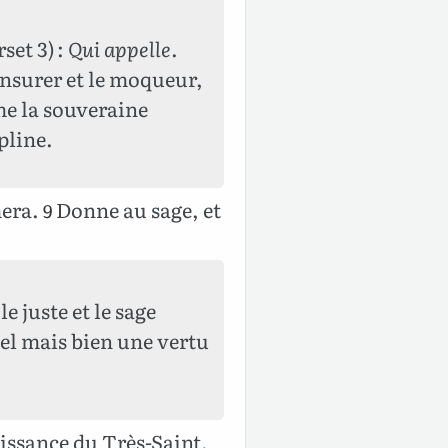
set 3) :
Qui appelle
.
ensurer et le moqueur,
ême la souveraine
pline.
mera.
Donne au sage, et
9
le juste et le sage
uel mais bien une vertu
aissance du Très-Saint,