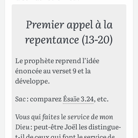
Premier appel à la
repentance (13-20)
Le prophète reprend l’idée
énoncée au verset 9 et la
développe.
Sac
: comparez
Ésaïe 3.24
, etc.
Vous qui faites le service de mon
Dieu
: peut-être Joël les distingue-
t-il de ceux qui font le service
de