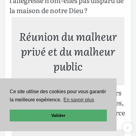
l’allégresse n’ont-elles pas disparu de
la maison de notre Dieu ?
Réunion du malheur
privé et du malheur
public
Les semences ont séché sous leurs
17
Ce site utilise des cookies pour vous garantir
la meilleure expérience.
En savoir plus
mottes, les provisions sont épuisées,
les greniers tombent en ruines, parce
Valider
que le blé est misérable.