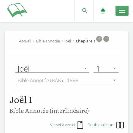
Men
Accueil
/
Bible annotée
/
Joël
/
Chapitre 1
Joël
1
Bible Annotée (BAN) - 1899
Joël 1
Bible Annotée (interlinéaire)
Verset à verset
Double colonne