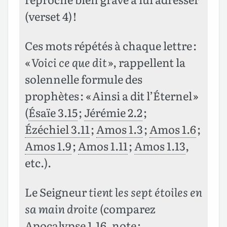
(verset 4) !
Ces mots répétés à chaque lettre :
«
Voici ce que dit
», rappellent la
solennelle formule des
prophètes : « Ainsi a dit l’Éternel »
(
Ésaïe 3.15
;
Jérémie 2.2
;
Ézéchiel 3.11
;
Amos 1.3
;
Amos 1.6
;
Amos 1.9
;
Amos 1.11
;
Amos 1.13
,
etc.).
Le Seigneur
tient les sept étoiles en
sa main droite
(comparez
Apocalypse 1.16
, note ;