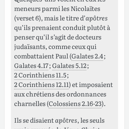
meneurs parmi les Nicolaïtes
(verset 6), mais le titre d’
apôtres
qu’ils prenaient conduit plutôt à
penser qu’il s’agit de docteurs
judaïsants, comme ceux qui
combattaient Paul (
Galates 2.4
;
Galates 4.17
;
Galates 5.12
;
2 Corinthiens 11.5
;
2 Corinthiens 12.11
) et imposaient
aux chrétiens des ordonnances
charnelles (
Colossiens 2.16-23
).
Ils se disaient
apôtres
, les seuls