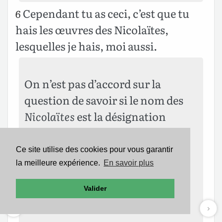
Cependant tu as ceci, c’est que tu
6
hais les œuvres des Nicolaïtes,
lesquelles je hais, moi aussi.
On n’est pas d’accord sur la
question de savoir si le nom des
Nicolaïtes
est la désignation
historique d’une secte, ou si c’est
un terme symbolique destiné à
Ce site utilise des cookies pour vous garantir
caractériser les tendances
la meilleure expérience.
En savoir plus
immorales qui sont ici
Valider
condamnées.