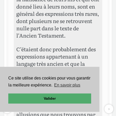
donné lieu à leurs noms, sont en
général des expressions très rares,
dont plusieurs ne se retrouvent
nulle part dans le texte de
l’Ancien Testament.
C’étaient donc probablement des
expressions appartenant à un
langage très ancien et que la
tradition avait scrupuleusement
conservées, en explication des
Ce site utilise des cookies pour vous garantir
noms des pères des douze tribus.
la meilleure expérience.
En savoir plus
Peut-être la tradition variait-elle
parfois dans l’interprétation des
Valider
noms, ce qui explique ces doubles
allusions que nous trouvons par