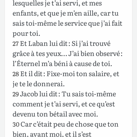
lesquelles je t’ai servi, et mes
enfants, et que je m’en aille, car tu
sais toi-même le service que j’ai fait
pour toi.
Et Laban lui dit : Si j’ai trouvé
27
grâce à tes yeux… J’ai bien observé :
l’Éternel m’a béni à cause de toi.
Et il dit : Fixe-moi ton salaire, et
28
je te le donnerai.
Jacob lui dit : Tu sais toi-même
29
comment je t’ai servi, et ce qu’est
devenu ton bétail avec moi.
Car c’était peu de chose que ton
30
bien, avant moi, et il s’est