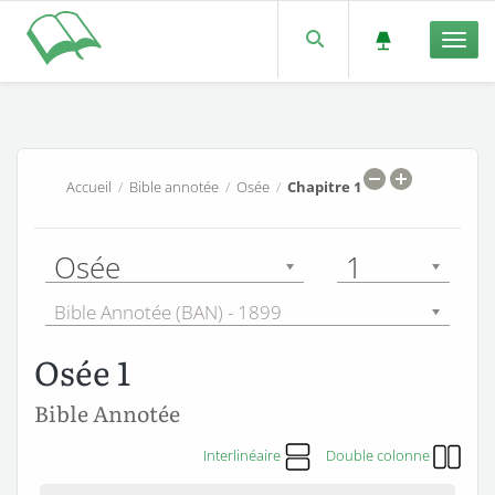
Men
Accueil
/
Bible annotée
/
Osée
/
Chapitre 1
Osée
1
Bible Annotée (BAN) - 1899
Osée 1
Bible Annotée
Interlinéaire
Double colonne