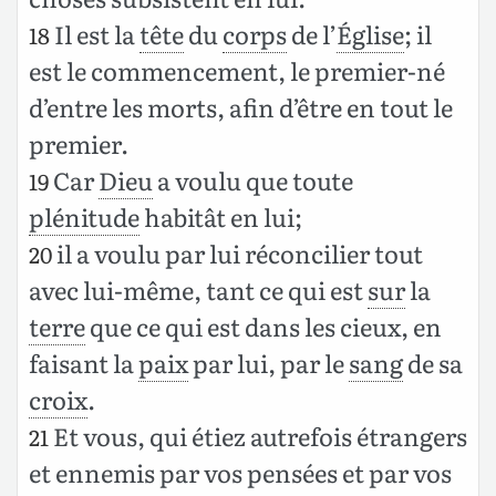
Il est la
tête
du
corps
de l’
Église
; il
18
est le commencement, le premier-né
d’entre les morts, afin d’être en tout le
premier.
Car
Dieu
a voulu que toute
19
plénitude
habitât en lui;
il a voulu par lui réconcilier tout
20
avec lui-même, tant ce qui est
sur
la
terre
que ce qui est dans les cieux, en
faisant la
paix
par lui, par le
sang
de sa
croix
.
Et vous, qui étiez autrefois étrangers
21
et ennemis par vos pensées et par vos