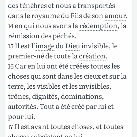
des
ténèbres
et nous a transportés
dans le royaume du Fils de son
amour
,
en qui nous avons la
rédemption
, la
14
rémission des péchés.
Il est l’
image
du
Dieu
invisible, le
15
premier-né de toute la
création
.
Car en lui ont été créées toutes les
16
choses qui sont dans les cieux et
sur
la
terre
, les visibles et les invisibles,
trônes, dignités, dominations,
autorités. Tout a été créé par lui et
pour lui.
Il est avant toutes choses, et toutes
17
choses subsistent en lui.