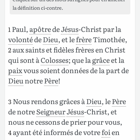
la définition ci-contre.
Paul,
apôtre
de
Jésus
-Christ par la
1
volonté
de
Dieu
, et le
frère
Timothée,
aux saints et fidèles frères en Christ
2
qui sont à
Colosses
; que la
grâce
et la
paix
vous soient données de la part de
Dieu
notre
Père
!
Nous rendons grâces à
Dieu
, le
Père
3
de notre
Seigneur
Jésus
-Christ, et
nous ne cessons de prier pour vous,
ayant été informés de votre
foi
en
4