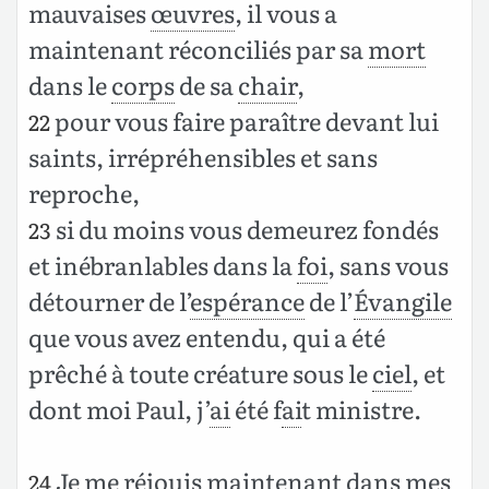
mauvaises
œuvres
, il vous a
maintenant réconciliés par sa
mort
dans le
corps
de sa
chair
,
pour vous faire paraître devant lui
22
saints, irrépréhensibles et sans
reproche,
si du moins vous demeurez fondés
23
et inébranlables dans la
foi
, sans vous
détourner de l’
espérance
de l’
Évangile
que vous avez entendu, qui a été
prêché à toute créature sous le
ciel
, et
dont moi Paul, j’
ai
été f
ai
t ministre.
Je me réjouis maintenant dans mes
24