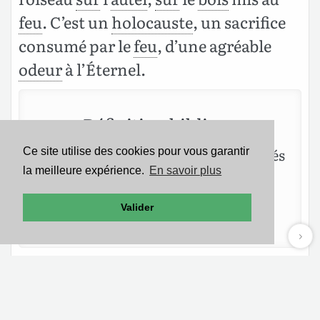
feu
. C’est un
holocauste
, un sacrifice
consumé par le
feu
, d’une agréable
odeur
à l’Éternel.
Définition biblique
«
Cli­quez
» sur un des mots sou­li­gnés
Ce site utilise des cookies pour vous garantir
dans la Bible pour af­fi­cher sa dé­fi­ni­
la meilleure expérience.
En savoir plus
tion is­sue du Dic­tion­naire En­cy­clo­
Valider
pé­dique de la Bible de West­phal.
Mentions légales
-
Politique de confidentialité