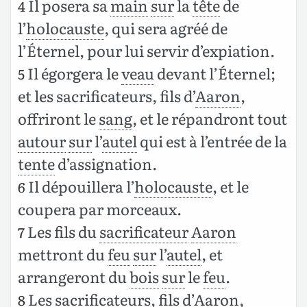
Il posera sa
main
sur
la
tête
de
4
l’
holocauste
, qui sera agréé de
l’Éternel, pour lui servir d’expiation.
Il égorgera le
veau
devant l’Éternel;
5
et les sacrificateurs, fils d’
Aaron
,
offriront le
sang
, et le répandront tout
autour
sur
l’
autel
qui est à l’entrée de la
tente
d’assignation.
Il dépouillera l’
holocauste
, et le
6
coupera par morceaux.
Les fils du
sacrificateur
Aaron
7
mettront du
feu
sur
l’
autel
, et
arrangeront du
bois
sur
le
feu
.
Les sacrificateurs, fils d’
Aaron
,
8