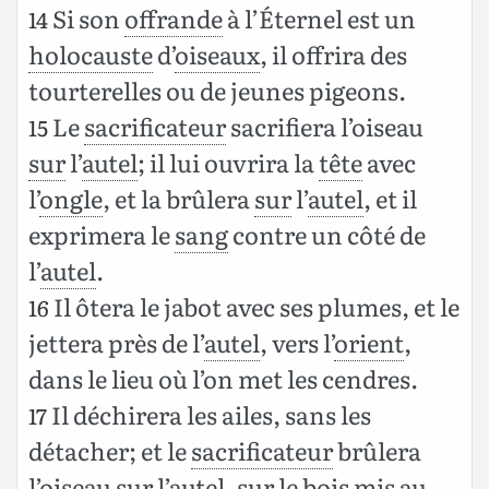
Si son
offrande
à l’Éternel est un
14
holocauste
d’
oiseaux
, il offrira des
tourterelles ou de jeunes pigeons.
Le
sacrificateur
sacrifiera l’oiseau
15
sur
l’
autel
; il lui ouvrira la
tête
avec
l’
ongle
, et la brûlera
sur
l’
autel
, et il
exprimera le
sang
contre un côté de
l’
autel
.
Il ôtera le jabot avec ses plumes, et le
16
jettera près de l’
autel
, vers l’
orient
,
dans le lieu où l’on met les cendres.
Il déchirera les ailes, sans les
17
détacher; et le
sacrificateur
brûlera
l’oiseau
sur
l’
autel
,
sur
le
bois
mis au