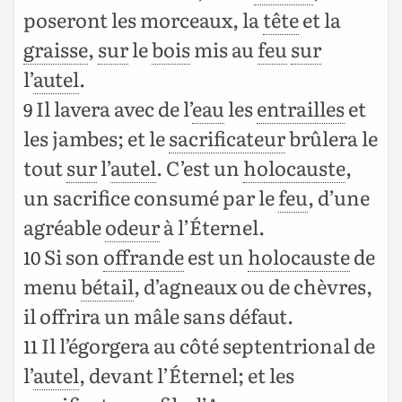
poseront les morceaux, la
tête
et la
graisse
,
sur
le
bois
mis au
feu
sur
l’
autel
.
Il lavera avec de l’
eau
les
entrailles
et
9
les jambes; et le
sacrificateur
brûlera le
tout
sur
l’
autel
. C’est un
holocauste
,
un sacrifice consumé par le
feu
, d’une
agréable
odeur
à l’Éternel.
Si son
offrande
est un
holocauste
de
10
menu
bétail
, d’agneaux ou de chèvres,
il offrira un mâle sans défaut.
Il l’égorgera au côté septentrional de
11
l’
autel
, devant l’Éternel; et les