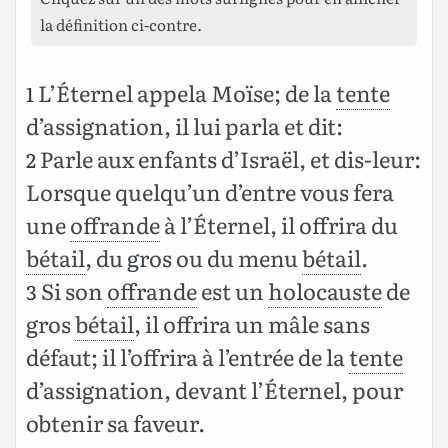
la définition ci-contre.
L’Éternel appela Moïse; de la
tente
1
d’assignation, il lui parla et dit:
Parle aux enfants d’Israël, et dis-leur:
2
Lorsque quelqu’un d’entre vous fera
une
offrande
à l’Éternel, il offrira du
bétail
, du gros ou du menu
bétail
.
Si son
offrande
est un
holocauste
de
3
gros
bétail
, il offrira un mâle sans
défaut; il l’offrira à l’entrée de la
tente
d’assignation, devant l’Éternel, pour
obtenir sa faveur.