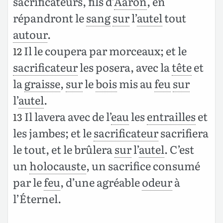
sacrificateurs, fils d’
Aaron
, en
répandront le
sang
sur
l’
autel
tout
autour
.
Il le coupera par morceaux; et le
12
sacrificateur
les posera, avec la
tête
et
la
graisse
,
sur
le
bois
mis au
feu
sur
l’
autel
.
Il lavera avec de l’
eau
les
entrailles
et
13
les jambes; et le
sacrificateur
sacrifiera
le tout, et le brûlera
sur
l’
autel
. C’est
un
holocauste
, un sacrifice consumé
par le
feu
, d’une agréable
odeur
à
l’Éternel.