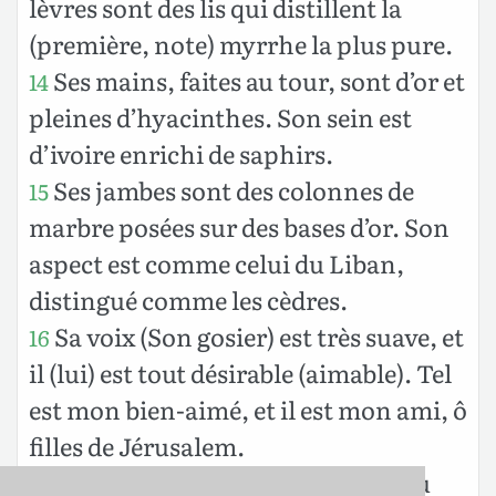
lèvres sont des lis qui distillent la
(première, note) myrrhe la plus pure.
Ses mains, faites au tour, sont d’or et
14
pleines d’hyacinthes. Son sein est
d’ivoire enrichi de saphirs.
Ses jambes sont des colonnes de
15
marbre posées sur des bases d’or. Son
aspect est comme celui du Liban,
distingué comme les cèdres.
Sa voix (Son gosier) est très suave, et
16
il (lui) est tout désirable (aimable). Tel
est mon bien-aimé, et il est mon ami, ô
filles de Jérusalem.
LES FILLES DE JERUSALEM. Où
17