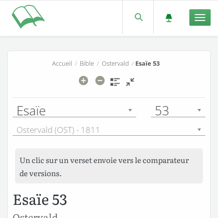
Men
Accueil
/
Bible
/
Ostervald
/
Esaïe 53
Esaïe
53
Ostervald (OST) - 1811
Un clic sur un verset envoie vers le comparateur
de versions.
Esaïe 53
Ostervald