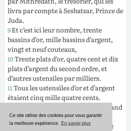
par Mithredath, le trésorier, qui les
livra par compte à Sesbatsar, Prince de
Juda.
Et c’est ici leur nombre, trente
9
bassins d’or, mille bassins d’argent,
vingt et neuf couteaux,
Trente plats d’or, quatre cent et dix
10
plats d’argent du second ordre, et
d’autres ustensiles par milliers.
Tous les ustensiles d’or et d’argent
11
étaient cinq mille quatre cents.
Sesbatsar les fit tous rapporter, quand
on fit remonter de Babylone à
Ce site utilise des cookies pour vous garantir
la meilleure expérience.
En savoir plus
Jérusalem le peuple qui en avait été