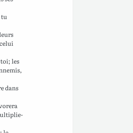
 tu
leurs
celui
oi; les
ennemis,
re dans
évorera
ltiplie-
; le