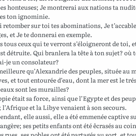
ies honteuses; Je montrerai aux nations ta nudit
s ton ignominie.
i retomber sur toi tes abominations, Je t’accabl
es, et Je te donnerai en exemple.
s tous ceux qui te verront s’éloigneront de toi, e
st détruite. Qui branlera la tête à ton sujet? où t
ai-je un consolateur?
eilleure qu’Alexandrie des peuples, située au m
ves, et tout entourée d’eau, dont la mer est le trés
 eaux sont les murailles?
pie était sa force, ainsi que l’Egypte et des peup
l’Afrique et la Libye venaient à son secours.
endant, elle aussi, elle a été emmenée captive s
rangère; ses petits enfants ont été êcrasés au coi
es rues, ses nobles ont été partagés au sort, et to