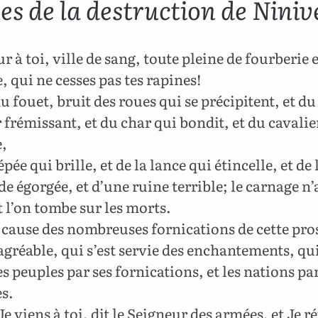
es de la destruction de Niniv
 à toi, ville de sang, toute pleine de fourberie e
, qui ne cesses pas tes rapines!
u fouet, bruit des roues qui se précipitent, et du
 frémissant, et du char qui bondit, et du cavalie
e,
’épée qui brille, et de la lance qui étincelle, et de 
e égorgée, et d’une ruine terrible; le carnage n’
et l’on tombe sur les morts.
 cause des nombreuses fornications de cette pro
 agréable, qui s’est servie des enchantements, qui
s peuples par ses fornications, et les nations par
s.
Je viens à toi, dit le Seigneur des armées, et Je r