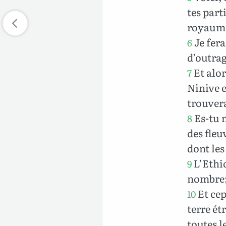
tes part
royaume
Je fera
6
d’outrag
Et alor
7
Ninive e
trouver
Es-tu m
8
des fleu
dont les
L’Ethio
9
nombre; 
Et cep
10
terre ét
toutes l