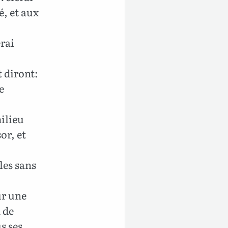
é, et aux
erai
t diront:
e
ilieu
or, et
les sans
ur une
n de
us ses