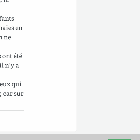
fants
haies en
on ne
 ont été
l n’y a
ceux qui
; car sur