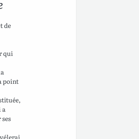
e
t de
r qui
la
a point
stituée,
 a
 ses
évélerai