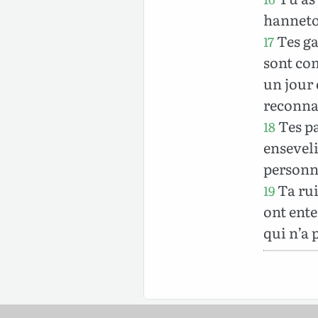
hanneton
Tes ga
17
sont com
un jour d
reconnaî
Tes pa
18
enseveli
personn
Ta rui
19
ont ente
qui n’a 