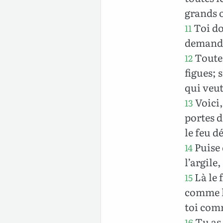
grands o
Toi do
11
demande
Toutes
12
figues; 
qui veut
Voici,
13
portes 
le feu d
Puise 
14
l’argile
Là le 
15
comme l
toi comm
Tu as f
16