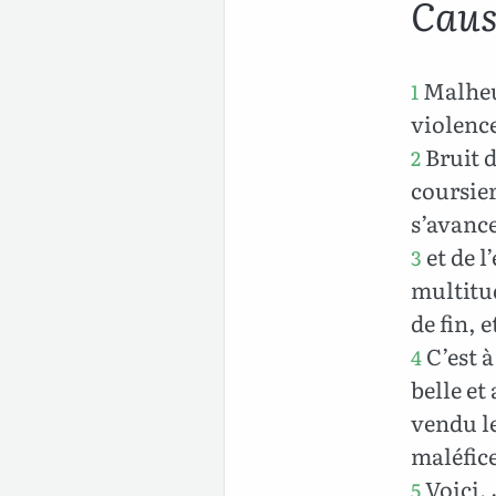
Caus
Malheur
1
violence
Bruit d
2
coursier
s’avanc
et de l
3
multitud
de fin, 
C’est à
4
belle et
vendu le
maléfice
Voici, 
5