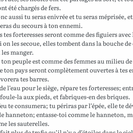
nt été chargés de fers.
nc aussi tu seras enivrée et tu seras méprisée, et
ras du secours à ton ennemi.
 tes forteresses seront comme des figuiers avec 
si on les secoue, elles tombent dans la bouche de 
 les manger.
 ton peuple est comme des femmes au milieu de t
de ton pays seront complètement ouvertes à tes 
évorera tes barres.
de l’eau pour le siège, répare tes forteresses; ent
, foule-la aux pieds, et fabriques-en des briques.
feu te consumera; tu périras par l’épée, elle te d
e hanneton; entasse-toi comme le hanneton, mu
e les sauterelles.
ait plus de trafic qu’il n’y a d’étoiles dans le ciel