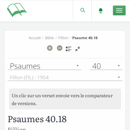
Men
Accueil
/
Bible
/
Fillion
/
Psaume 40.18
Psaumes
40
Fillion (FIL) - 1904
Un clic sur un verset envoie vers le comparateur
de versions.
Psaumes 40.18
Fillion