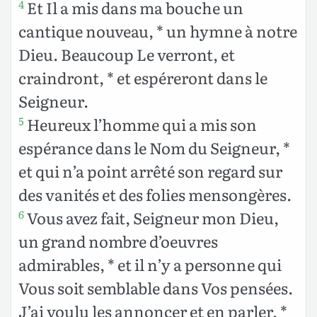
Et Il a mis dans ma bouche un
4
cantique nouveau, * un hymne à notre
Dieu. Beaucoup Le verront, et
craindront, * et espéreront dans le
Seigneur.
Heureux l’homme qui a mis son
5
espérance dans le Nom du Seigneur, *
et qui n’a point arrêté son regard sur
des vanités et des folies mensongères.
Vous avez fait, Seigneur mon Dieu,
6
un grand nombre d’oeuvres
admirables, * et il n’y a personne qui
Vous soit semblable dans Vos pensées.
J’ai voulu les annoncer et en parler, *