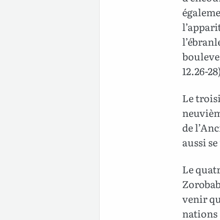
égalemen
l’appari
l’ébranl
bouleve
12.26-28
Le troi
neuvième
de l’Anc
aussi se
Le quatr
Zorobabe
venir qu
nations 