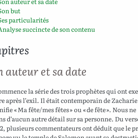
Son auteur et sa date
Son but
Ses particularités
Analyse succincte de son contenu
apitres
n auteur et sa date
mmence la série des trois prophètes qui ont exe
e après l’exil. Il était contemporain de Zacharie
ifie « Ma fête/mes fêtes » ou « de fête ». Nous ne
s d’aucun autre détail sur sa personne. Du vers
 2, plusieurs commentateurs ont déduit que le p
core vu le temple de Salomon avant sa destruct