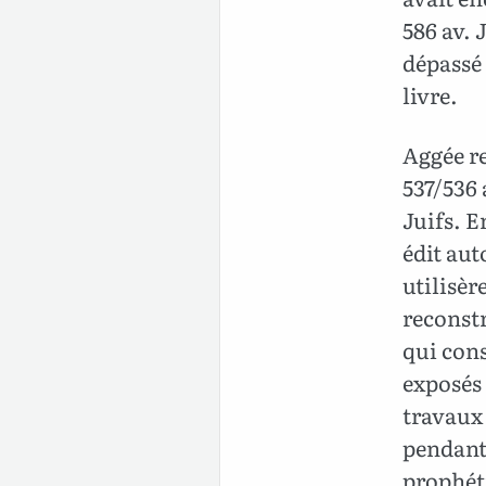
586 av. 
dépassé 
livre.
Aggée re
537/536 
Juifs. E
édit aut
utilisèr
reconst
qui cons
exposés 
travaux
pendant 
prophéti