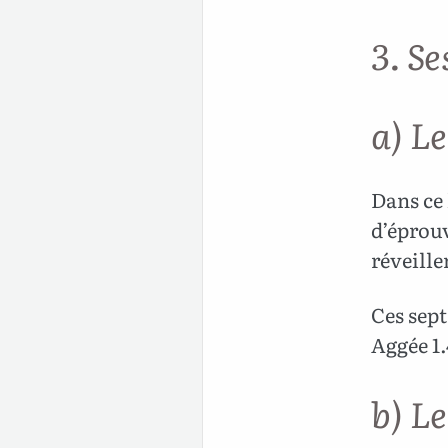
3. Se
a) Le
Dans ce 
d’éprouv
réveille
Ces sept
Aggée 1.4
b) L