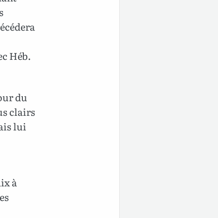
s
récédera
ec Héb.
our du
s clairs
is lui
ix à
es