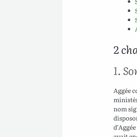
2 ch
1. So
Aggée co
ministèr
nom sign
disposon
d’Aggée
avait en