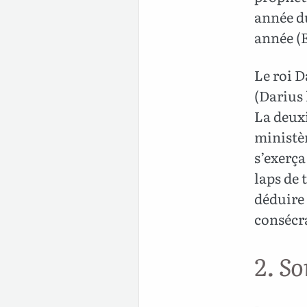
année du
année (Es
Le roi D
(Darius 
La deuxi
ministèr
s’exerça
laps de 
déduire 
consécra
2. So