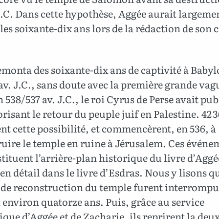
J.C. Dans cette hypothèse, Aggée aurait largeme
les soixante-dix ans lors de la rédaction de son 
monta des soixante-dix ans de captivité à Babyl
av. J.C., sans doute avec la première grande vag
n 538/537 av. J.C., le roi Cyrus de Perse avait pub
orisant le retour du peuple juif en Palestine. 42 
ent cette possibilité, et commencèrent, en 536, à
ruire le temple en ruine à Jérusalem. Ces événe
tituent l’arrière-plan historique du livre d’Aggé
en détail dans le livre d’Esdras. Nous y lisons qu
 de reconstruction du temple furent interrompu
environ quatorze ans. Puis, grâce au service
que d’Aggée et de Zacharie, ils reprirent la de