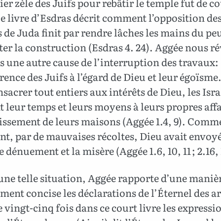
er zèle des Juifs pour rebâtir le temple fut de c
e livre d’Esdras décrit comment l’opposition de
de Juda finit par rendre lâches les mains du peu
ter la construction (Esdras 4. 24). Aggée nous ré
s une autre cause de l’interruption des travaux:
érence des Juifs à l’égard de Dieu et leur égoïsme
nsacrer tout entiers aux intérêts de Dieu, les Isra
 leur temps et leurs moyens à leurs propres affa
lissement de leurs maisons (Aggée 1.4, 9). Comm
t, par de mauvaises récoltes, Dieu avait envoyé
e dénuement et la misère (Aggée 1.6, 10, 11 ; 2.16, 
ne telle situation, Aggée rapporte d’une maniè
ent concise les déclarations de l’Éternel des 
 vingt-cinq fois dans ce court livre les expression