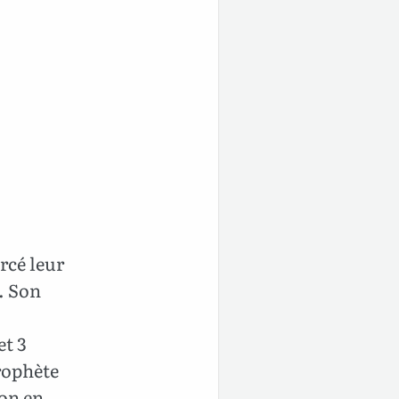
rcé leur
. Son
et 3
rophète
ion en