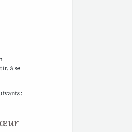
n
ir, à se
uivants :
 cœur