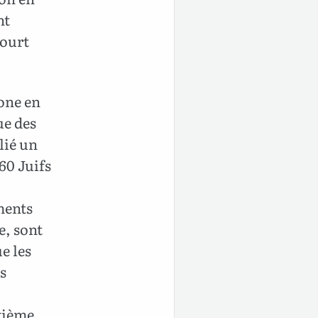
nt
court
one en
ue des
lié un
360 Juifs
ments
e, sont
e les
s
uxième