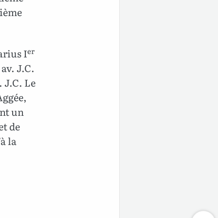
xième
er
arius I
av. J.C.
 J.C. Le
Aggée,
ant un
et de
à la