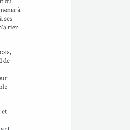
ut du
amener à
à ses
n’a rien
mois,
d de
eur
ple
 et
nant