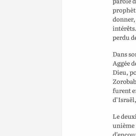
parole d
prophète
donner, 
intérêts
perdu de
Dans so
Aggée do
Dieu, po
Zorobabe
furent e
d’Israël
Le deuxi
unième j
d’encou