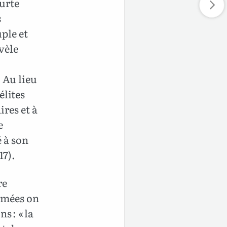
ourte
s
ple et
vèle
. Au lieu
élites
ires et à
e
 à son
17).
re
armées on
s : « la