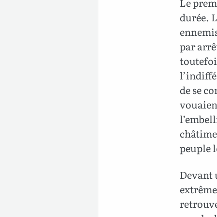
Le premi
durée. L
ennemis 
par arrê
toutefoi
l’indiff
de se co
vouaient
l’embel
châtimen
peuple l
Devant u
extrêmem
retrouve