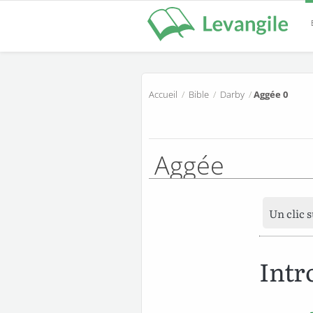
Accueil
/
Bible
/
Darby
/
Aggée 0
Aggée
Un clic 
Intr