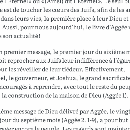
e l’Éternel » ou « (Ainsi) dit l’Éternel ». Le seul b
 est de toucher les cœurs des Juifs, afin de les 
dans leurs vies, la première place à leur Dieu et 
. Aussi, pour nous aujourd’hui, le livre d’Aggée 
 son actualité !
n premier message, le premier jour du sixième 
it reprocher aux Juifs leur indifférence à l’égar
ur les réveiller de leur tiédeur. Effectivement,
l, le gouverneur, et Joshua, le grand sacrificat
ncouragés à reprendre, avec tout le reste du peu
, la construction de la maison de Dieu (Aggée 1).
ème message de Dieu délivré par Aggée, le vingt
our du septième mois (Aggée 2. 1-9), a pour but
rager encore le peuple. Les regards sont mainte