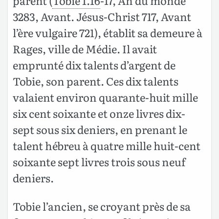
parent (
Tobie 1.16
-17, An du monde
3283, Avant. Jésus-Christ 717, Avant
l’ère vulgaire 721), établit sa demeure à
Rages, ville de Médie. Il avait
emprunté dix talents d’argent de
Tobie, son parent. Ces dix talents
valaient environ quarante-huit mille
six cent soixante et onze livres dix-
sept sous six deniers, en prenant le
talent hébreu à quatre mille huit-cent
soixante sept livres trois sous neuf
deniers.
Tobie l’ancien, se croyant près de sa